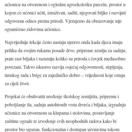
učionicu na otvorenom i oglednu agroekološku parcelu, prostor u
kojem će učenici učiti, istraživati, saditi, njegovati biljke i razvijati
odgovoran odnos prema prirodi. Vjerujemo da obrazovanje nije
ograničeno zidovima učionice.
Najvrijednije lekcije često nastaju upravo onda kada djeca imaju
priliku da svojim rukama posade drvo, pripreme zemlju za sadnju,
prate rast biljaka i razumiju koliko su priroda i čovjek međusobno
povezani. Takvo iskustvo razvija osjećaj odgovornosti, strpljenja,
timskog rada i brige za zajedničko dobro – vrijednosti koje ostaju
za cijeli život.
Projekat će obuhvatiti uređenje školskog zemljišta, pripremu i
poboljšanje tla, sadnju autohtonih vrsta drveća i biljaka, izgradnju
učionice na otvorenom sa klupama i stolovima, postavljanje
zaštitne ograde te izvođenje svih neophodnih radova kako bi
prostor bio siguran, funkcionalan i dostupan učenicima tokom