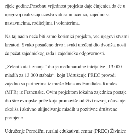
cijele godine.Posebnu vrijednost projektu daje činjenica da će u
njegovoj realizaciji učestvovati sami učenici, zajedno sa
nastavnicima, roditeljima i volonterima.
Na taj način neće biti samo korisnici projekta, već njegovi stvarni
kreatori. Svako posađeno drvo i svaki uređeni dio dvorišta nosit
će pečat zajedničkog rada i zajedničke odgovornosti.
„Zeleni kutak znanja“ dio je međunarodne inicijative „13.000
mladih za 13.000 stabala“, koju Udruženje PREC provodi
zajedno sa partnerima iz mreže Maisons Familiales Rurales
(MFR) iz Francuske. Ovim projektom lokalna zajednica postaje
dio šire evropske priče koja promoviše održivi razvoj, očuvanje
okoliša i aktivno uključivanje mladih u pozitivne društvene
promjene.
Udruženje Porodični ruralni edukativni centar (PREC) Živinice