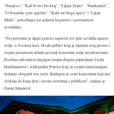
“Sarajevo”, “Kad bi ovo bio kraj”, “Lijepa Zejno”, “Slankamen”,
“O bosanske gore snježne”, “Kafu mi draga ispeci” i “Lijepi
Meho”, potvrđujući još jednom bogatstvo i savremenost
sevdalinke.
“Nevjerovatno je lijepo ponovo započeti ovo ljeto sevdaha upravo
ovdje, u Svrzinoj kući. Hvala publici koja je ispunila ovaj prostor i
svojim prisustvom učinila početak koncertne serije nezaboravnim.
Posebnu zahvalnost dugujem mojim dragim prijateljima Vasilu
Hadžimanovu i Aleksandru Petrovu koji su svojim muziciranjem
dodatno obogatili ovu večer. Radujem se svim koncertima koji nas
očekuju do kraja ljeta i novim susretima s publikom”, istakao je
Damir Imamović.