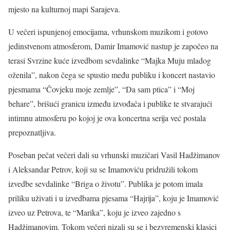
mjesto na kulturnoj mapi Sarajeva.
U večeri ispunjenoj emocijama, vrhunskom muzikom i gotovo
jedinstvenom atmosferom, Damir Imamović nastup je započeo na
terasi Svrzine kuće izvedbom sevdalinke “Majka Muju mladog
oženila”, nakon čega se spustio među publiku i koncert nastavio
pjesmama “Čovjeku moje zemlje”, “Da sam ptica” i “Moj
behare”, brišući granicu između izvođača i publike te stvarajući
intimnu atmosferu po kojoj je ova koncertna serija već postala
prepoznatljiva.
Poseban pečat večeri dali su vrhunski muzičari Vasil Hadžimanov
i Aleksandar Petrov, koji su se Imamoviću pridružili tokom
izvedbe sevdalinke “Briga o životu”. Publika je potom imala
priliku uživati i u izvedbama pjesama “Hajrija”, koju je Imamović
izveo uz Petrova, te “Marika”, koju je izveo zajedno s
Hadžimanovim. Tokom večeri nizali su se i bezvremenski klasici