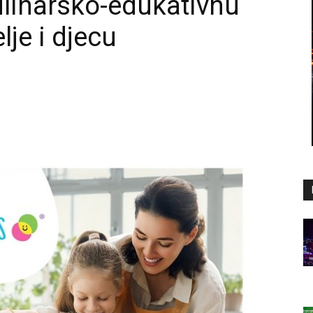
linarsko-edukativnu
lje i djecu