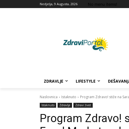
No menu items!
Nedjelja, 9 Augusta, 2026
ZDRAVLJE
LIFESTYLE
DEŠAVANJ
Naslovnica
Istaknuto
Program Zdravo! stiže na Sara
Istaknuto
Zdravlje
Zdravi život
Program Zdravo! s