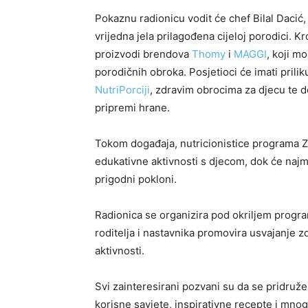
Pokaznu radionicu vodit će chef Bilal Dacić,
vrijedna jela prilagođena cijeloj porodici. K
proizvodi brendova
Thomy
i
MAGGI
, koji m
porodičnih obroka. Posjetioci će imati prilik
NutriPorciji
, zdravim obrocima za djecu te d
pripremi hrane.
Tokom događaja, nutricionistice programa Zd
edukativne aktivnosti s djecom, dok će najmla
prigodni pokloni.
Radionica se organizira pod okriljem progra
roditelja i nastavnika promovira usvajanje z
aktivnosti.
Svi zainteresirani pozvani su da se pridruž
korisne savjete, inspirativne recepte i mnog