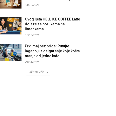
14/05/2026
Ovog ljeta HELL ICE COFFEE Latte
dolaze sa porukama na
limenkama
06/05/2026
Prvi maj bez brige: Putujte
lagano, uz osiguranje koje košta
manje od jedne kafe
29/04/2026
Učitati više