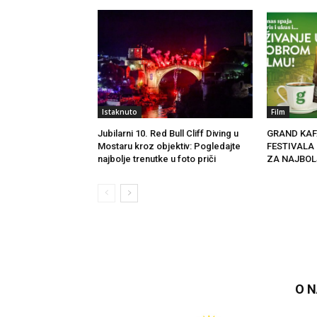
Istaknuto
Film
Jubilarni 10. Red Bull Cliff Diving u
GRAND KAF
Mostaru kroz objektiv: Pogledajte
FESTIVALA
najbolje trenutke u foto priči
ZA NAJBOL
O 