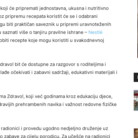
 koji će pripremati jednostavna, ukusna i nutritivno
roz pripremu recepata koristit će se i odabrani
ogu biti praktičan saveznik u pripremi uravnoteženih
u saznati više o tanjiru pravilne ishrane –
Nestlé
obiti recepte koje mogu koristiti u svakodnevnoj
ravo! bit će dostupne za razgovor s roditeljima i
đe očekivati i zabavni sadržaji, edukativni materijali i
ma Zdravo!, koji već godinama kroz edukaciju djece,
dravijih prehrambenih navika i važnost redovne fizičke
e radionici i provedu ugodno nedjeljno druženje uz
o zabave za cijelu porodicu. Za učešće na radionici