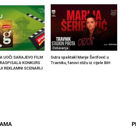
Dešavanja
A UOČI SARAJEVO FILM
Sutra spektakl Marije Šerifović u
 RASPISALA KONKURS
Travniku, fanovi stižu iz cijele BiH
JI REKLAMNI SCENARIJ
NAMA
P