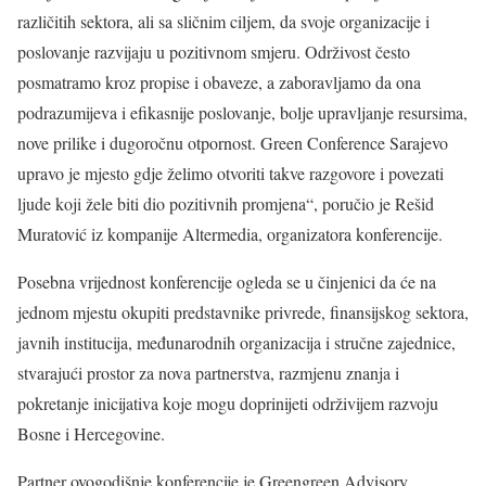
različitih sektora, ali sa sličnim ciljem, da svoje organizacije i
poslovanje razvijaju u pozitivnom smjeru. Održivost često
posmatramo kroz propise i obaveze, a zaboravljamo da ona
podrazumijeva i efikasnije poslovanje, bolje upravljanje resursima,
nove prilike i dugoročnu otpornost. Green Conference Sarajevo
upravo je mjesto gdje želimo otvoriti takve razgovore i povezati
ljude koji žele biti dio pozitivnih promjena“, poručio je Rešid
Muratović iz kompanije Altermedia, organizatora konferencije.
Posebna vrijednost konferencije ogleda se u činjenici da će na
jednom mjestu okupiti predstavnike privrede, finansijskog sektora,
javnih institucija, međunarodnih organizacija i stručne zajednice,
stvarajući prostor za nova partnerstva, razmjenu znanja i
pokretanje inicijativa koje mogu doprinijeti održivijem razvoju
Bosne i Hercegovine.
Partner ovogodišnje konferencije je Greengreen Advisory,