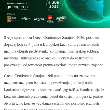
Sve je spremno za Green Conference Sarajevo 2026, poslovni
događaj koji će 4. juna u Evropskoj kući kulture i nacionalnih
manjina okupiti predstavnike kompanija, finansijskog sektora,
institucija, stručnjake i sve one koji vjeruju da se uspješno
poslovanje i odgovornost prema zajednici mogu razvijati zajedno.
Green Conference Sarajevo želi ponuditi prostor za otvoren
razgovor, razmjenu iskustava i povezivanje ljudi koji traže
konkretne odgovore na izazove današnjeg tržišta. Konferencija će
kroz niz stručnih predavanja, panel-diskusija i primjera iz prakse
otvoriti teme koje su već danas sastavni dio poslovne realnosti
kompanija u Bosni i Hercegovini i regionu.