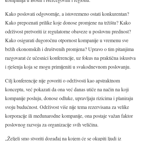
Kako poslovati odgovornije, a istovremeno ostati konkurentan?
Kako prepoznati prilike koje donose promjene na tržištu? Kako
održivost pretvoriti iz regulatorne obaveze u poslovnu prednost?
Kako osigurati dugoročnu otpornost kompanije u vremenu sve
bržih ekonomskih i društvenih promjena? Upravo o tim pitanjima
razgovarat će učesnici konferencije, uz fokus na praktična iskustva
i rješenja koja se mogu primijeniti u svakodnevnom poslovanju.
Cilj konferencije nije govoriti o održivosti kao apstraktnom
konceptu, već pokazati da ona već danas utiče na način na koji
kompanije posluju, donose odluke, upravljaju rizicima i planiraju
svoju budućnost. Održivost više nije tema rezervisana za velike
korporacije ili međunarodne kompanije, ona postaje važan faktor
poslovnog razvoja za organizacije svih veličina.
„Željeli smo stvoriti događaj na kojem će se okupiti ljudi iz