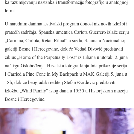
ka razumijevanju nastanka i transformacije fotografije u analognoj
formi.
U narednim danima festivalski program donosi niz novih izložbi i
pratećih sadržaja. Španska umetnica Carlota Guerrero izlaže seriju
„Carmina, Carlota, Retail Ritual” u sredu, 3. juna u Nacionalnoj
galeriji Bosne i Hercegovine, dok će Vedad Divović predstaviti
ciklus „Home of the Perpetually Lost” iz Libana u utorak, 2. juna
na Trgu Oslobođenja. Hrvatska fotografkinja Inia prikazuje seriju
I Carried a Pine Cone in My Backpack u MAK Galeriji 5. juna u
18h, dok će beogradski reditelj Stefan Đorđević predstaviti
izložbu „Wind Family” istog dana u 19:30 u Historijskom muzeju
Bosne i Hercegovine.