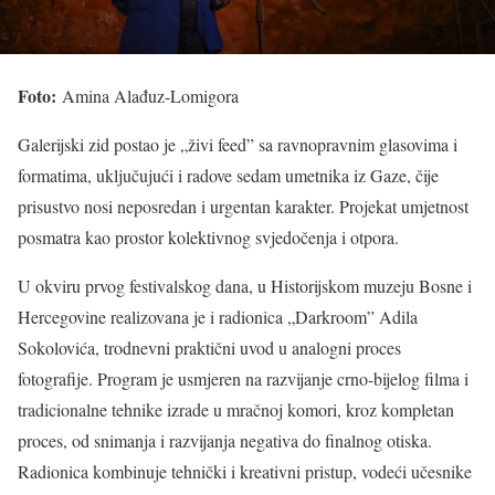
Foto:
Amina Alađuz-Lomigora
Galerijski zid postao je „živi feed” sa ravnopravnim glasovima i
formatima, uključujući i radove sedam umetnika iz Gaze, čije
prisustvo nosi neposredan i urgentan karakter. Projekat umjetnost
posmatra kao prostor kolektivnog svjedočenja i otpora.
U okviru prvog festivalskog dana, u Historijskom muzeju Bosne i
Hercegovine realizovana je i radionica „Darkroom” Adila
Sokolovića, trodnevni praktični uvod u analogni proces
fotografije. Program je usmjeren na razvijanje crno-bijelog filma i
tradicionalne tehnike izrade u mračnoj komori, kroz kompletan
proces, od snimanja i razvijanja negativa do finalnog otiska.
Radionica kombinuje tehnički i kreativni pristup, vodeći učesnike