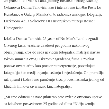
25 years of No Man’s Land, jedinog bosanskohercegovačkog
Oskarovca Danisa Tanovića, kao i interaktivne izložbe Posts for
Resistance u Galeriji Manifesto, te radionica analogne fotografije
Darkroom Adila Sokolovića u Historijskom muzeju Bosne i
Hercegovine.
Izložba Danisa Tanovića 25 years of No Man’s Land u zgradi
Crvenog krsta, vraća se dvadeset pet godina nakon svog
objavljivanja kroz do sada neviđeni fotografski materijal nastao
tokom snimanja ovog Oskarom nagrađenog filma. Projekat
ponovo otvara arhiv kao prostor reinterpretacije, potvrđujući
fotografiju kao medij trajanja, sećanja i svjedočenja. On promišlja
rat, apsurd i kolektivno pamćenje kroz proces nastanka jednog od
ključnih filmova savremene kinematografije.
„Mi smo odlučili da naše jubilarno peto izdanje otvorimo upravo
sa izložbom posvećenom 25 godina od filma “Ničija zemlja”.