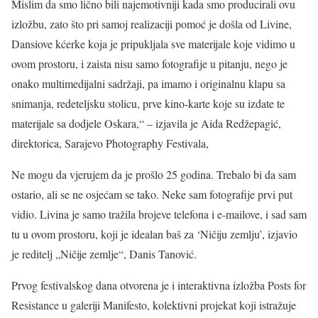
Mislim da smo lično bili najemotivniji kada smo producirali ovu
izložbu, zato što pri samoj realizaciji pomoć je došla od Livine,
Dansiove kćerke koja je pripukljala sve materijale koje vidimo u
ovom prostoru, i zaista nisu samo fotografije u pitanju, nego je
onako multimedijalni sadržaji, pa imamo i originalnu klapu sa
snimanja, redeteljsku stolicu, prve kino-karte koje su izdate te
materijale sa dodjele Oskara,“ – izjavila je Aida Redžepagić,
direktorica, Sarajevo Photography Festivala,
Ne mogu da vjerujem da je prošlo 25 godina. Trebalo bi da sam
ostario, ali se ne osjećam se tako. Neke sam fotografije prvi put
vidio. Livina je samo tražila brojeve telefona i e-mailove, i sad sam
tu u ovom prostoru, koji je idealan baš za ‘Ničiju zemlju’, izjavio
je reditelj „Ničije zemlje“, Danis Tanović.
Prvog festivalskog dana otvorena je i interaktivna izložba Posts for
Resistance u galeriji Manifesto, kolektivni projekat koji istražuje