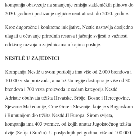
kompanija obavezuje na smanjenje emisija stakleničkih plinova do
2030. godine i postizanje ugljične neutralnosti do 2050. godine.
Kroz dugoročne i konkretne inicijative, Nestlé nastavlja dosljedno
ulagati u očuvanje prirodnih resursa i jačanje svijesti o važnosti
održivog razvoja u zajednicama u kojima posluje.
NESTLÉ U ZAJEDNICI
Kompanija Nestlé u svom portfoliju ima više od 2.000 brendova i
10.000 vrsta proizvoda, a na tržištu regije dostupno je više od 30
brendova i 700 vrsta proizvoda iz sedam kategorija Nestlé
Adriatic obuhvata tržišta Hrvatske, Srbije, Bosne i Hercegovine,
Sjeverne Makedonije, Crne Gore i Slovenije, koje je s Bugarskom
i Rumunijom dio tržišta Nestlé JI Europa. Širom svijeta,
kompanija ima 403 tvornice, od kojih unutar Jugoistočnog tržišta
dvije (Sofija i Surčin). U posljednjih pet godina, više od 100.000