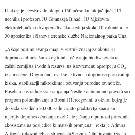
U akciji je učestvovalo ukupno 150 učesnika, uključujući 110
učenika i profesora JU Gimnazija Bihać i JU Mješovita
elektrotehnička i drvoprerađivačka srednja škola, 10 volontera, te
30 uposlenika i članova terenske službe Nacionalnog parka Una.
„Akcije pošumljavanja imaju višestruk značaj za okoliš jer
doprinose obnovi šumskog fonda, očuvanju biodiverziteta te
zaštiti zemljišta i vodnih resursa, uz istovremenu apsorpciju CO₂
iz atmosfere. Dugoročno, ovakve aktivnosti doprinose proizvodnji
kisika, stabilizaciji mikroklime i očuvanju prirodne ravnoteže.
Posebno nas raduje što kompanija Nestlé kontinuirano provodi širi
program pošumljavanja u Bosni i Hercegovini, u okviru kojeg je
do sada zasađeno 20.000 sadnica, što predstavlja značajan i
mjerljiv doprinos očuvanju okoliša te jačanju otpornosti prirodnih
ekosistema na posljedice klimatskih promjena“, rekla je Admira
Alijagić, rukovoditeljica stručne službe za zaštitu, inventarizaciju,