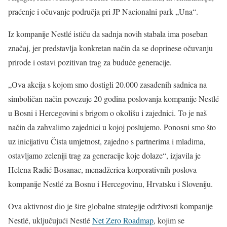
praćenje i očuvanje područja pri JP Nacionalni park „Una“.
Iz kompanije Nestlé ističu da sadnja novih stabala ima poseban
značaj, jer predstavlja konkretan način da se doprinese očuvanju
prirode i ostavi pozitivan trag za buduće generacije.
„Ova akcija s kojom smo dostigli 20.000 zasađenih sadnica na
simboličan način povezuje 20 godina poslovanja kompanije Nestlé
u Bosni i Hercegovini s brigom o okolišu i zajednici. To je naš
način da zahvalimo zajednici u kojoj poslujemo. Ponosni smo što
uz inicijativu Čista umjetnost, zajedno s partnerima i mladima,
ostavljamo zeleniji trag za generacije koje dolaze“, izjavila je
Helena Radić Bosanac, menadžerica korporativnih poslova
kompanije Nestlé za Bosnu i Hercegovinu, Hrvatsku i Sloveniju.
Ova aktivnost dio je šire globalne strategije održivosti kompanije
Nestlé, uključujući Nestlé
Net Zero Roadmap
, kojim se