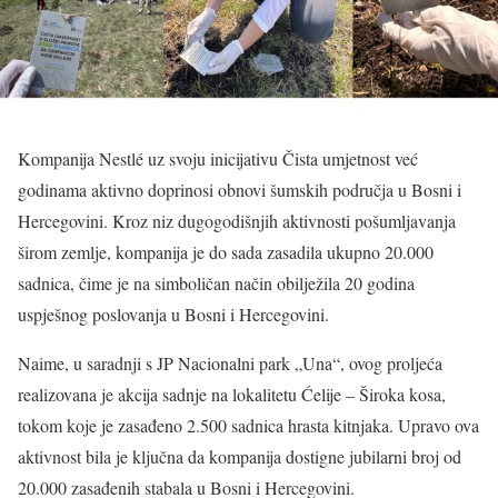
Kompanija Nestlé uz svoju inicijativu Čista umjetnost već
godinama aktivno doprinosi obnovi šumskih područja u Bosni i
Hercegovini. Kroz niz dugogodišnjih aktivnosti pošumljavanja
širom zemlje, kompanija je do sada zasadila ukupno 20.000
sadnica, čime je na simboličan način obilježila 20 godina
uspješnog poslovanja u Bosni i Hercegovini.
Naime, u saradnji s JP Nacionalni park „Una“, ovog proljeća
realizovana je akcija sadnje na lokalitetu Ćelije – Široka kosa,
tokom koje je zasađeno 2.500 sadnica hrasta kitnjaka. Upravo ova
aktivnost bila je ključna da kompanija dostigne jubilarni broj od
20.000 zasađenih stabala u Bosni i Hercegovini.