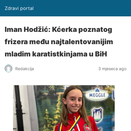
Zdravi portal
Iman Hodžić: Kćerka poznatog
frizera među najtalentovanijim
mladim karatistkinjama u BiH
Redakcija
3 mjeseca ago