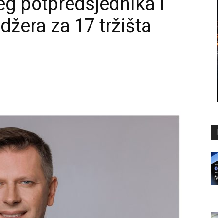
eg potpredsjednika i
žera za 17 tržišta