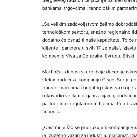
Sergijevog rada bit će jačanje partnerstava s
bankama, trgovcima i tehnološkim partnerima
„Sa velikim zadovoljstvom želimo dobrodošl
tehnološkom sektoru, snažno regionalno lide
dodatno će osnažiti naše kapacitete. To će 
klijente i partnere u svih 17 zemalja“, izjav
kompanije Visa za Centralnu Evropu, Bliski is
Martinčuk donosi skoro dvije decenije iskus
stekao radeći za kompaniju Cisco. Sergij pos
transformacijama i bogatog iskustva u operat
rukovodio velikim organizacijama, podsticao 
partnerima i regulatornim tijelima. Po obraz
finansija.
„Čast mi je što se pridružujem kompaniji Visa
je izuzetno važan za industriju plaćanja“, izj