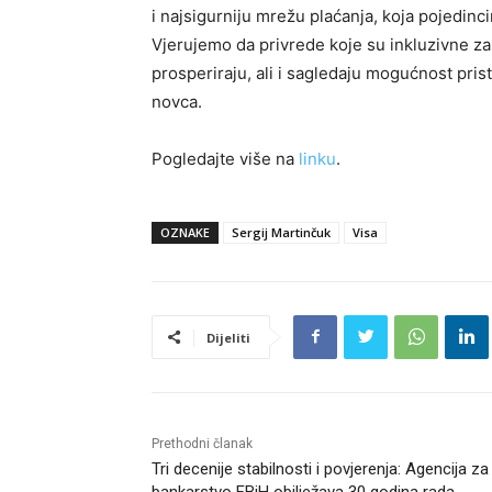
i najsigurniju mrežu plaćanja, koja pojedin
Vjerujemo da privrede koje su inkluzivne z
prosperiraju, ali i sagledaju mogućnost pri
novca.
Pogledajte više na
linku
.
OZNAKE
Sergij Martinčuk
Visa
Dijeliti
Prethodni članak
Tri decenije stabilnosti i povjerenja: Agencija za
bankarstvo FBiH obilježava 30 godina rada