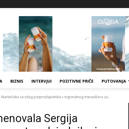
A
BIZNIS
INTERVJUI
POZITIVNE PRIČE
PUTOVANJA
 Martinčuka za višeg potpredsjednika i regionalnog menadžera za...
enovala Sergija