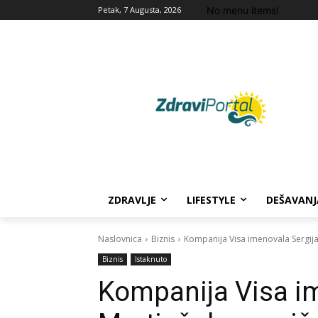
No menu items!
Petak, 7 Augusta, 2026
ZDRAVLJE
LIFESTYLE
DEŠAVANJ
Naslovnica
Biznis
Kompanija Visa imenovala Sergija
Biznis
Istaknuto
Kompanija Visa im