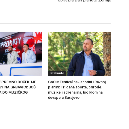
Istaknuto
SPREMNO DOČEKUJE
GoOut Festival na Jahorini i Ravnoj
Y NA GRBAVICI: JOŠ
planini: Tri dana sporta, prirode,
A DO MUZIČKOG
muzike i adrenalina, biciklom na
A
ćevape u Sarajevo