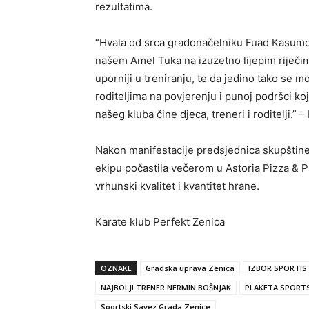
rezultatima.
“Hvala od srca gradonačelniku Fuad Kasumo
našem Amel Tuka na izuzetno lijepim riječima 
uporniji u treniranju, te da jedino tako se m
roditeljima na povjerenju i punoj podršci k
našeg kluba čine djeca, treneri i roditelji.” 
Nakon manifestacije predsjednica skupštin
ekipu počastila večerom u Astoria Pizza & 
vrhunski kvalitet i kvantitet hrane.
Karate klub Perfekt Zenica
OZNAKE
Gradska uprava Zenica
IZBOR SPORTIST
NAJBOLJI TRENER NERMIN BOŠNJAK
PLAKETA SPORTS
Sportski Savez Grada Zenice