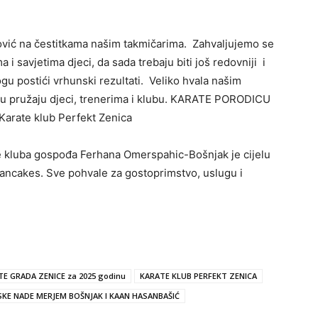
vić na čestitkama našim takmičarima. Zahvaljujemo se
i savjetima djeci, da sada trebaju biti još redovniji i
ogu postići vrhunski rezultati. Veliko hvala našim
oju pružaju djeci, trenerima i klubu. KARATE PORODICU
– Karate klub Perfekt Zenica
e kluba gospođa Ferhana Omerspahic-Bošnjak je cijelu
Pancakes. Sve pohvale za gostoprimstvo, uslugu i
E GRADA ZENICE za 2025 godinu
KARATE KLUB PERFEKT ZENICA
KE NADE MERJEM BOŠNJAK I KAAN HASANBAŠIĆ