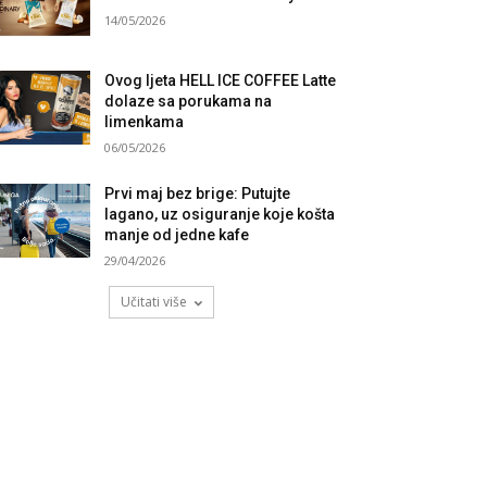
14/05/2026
Ovog ljeta HELL ICE COFFEE Latte
dolaze sa porukama na
limenkama
06/05/2026
Prvi maj bez brige: Putujte
lagano, uz osiguranje koje košta
manje od jedne kafe
29/04/2026
Učitati više