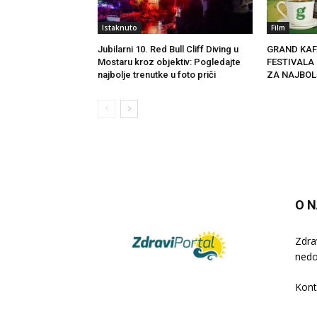
Istaknuto
Film
Jubilarni 10. Red Bull Cliff Diving u
GRAND KAF
Mostaru kroz objektiv: Pogledajte
FESTIVALA
najbolje trenutke u foto priči
ZA NAJBOL
O 
Zdra
nedo
Kont