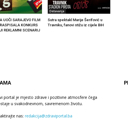
Dešavanja
A UOČI SARAJEVO FILM
Sutra spektakl Marije Šerifović u
 RASPISALA KONKURS
Travniku, fanovi stižu iz cijele BiH
JI REKLAMNI SCENARIJ
NAMA
P
vi portal je mjesto zdrave i pozitivne atmosfere čega
staje u svakodnevnom, savremenom životu.
aktirajte nas:
redakcija@zdraviportal.ba