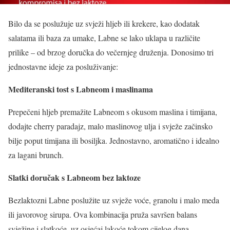
Bilo da se poslužuje uz svježi hljeb ili krekere, kao dodatak
salatama ili baza za umake, Labne se lako uklapa u različite
prilike – od brzog doručka do večernjeg druženja. Donosimo tri
jednostavne ideje za posluživanje:
Mediteranski tost s Labneom i maslinama
Prepečeni hljeb premažite Labneom s okusom maslina i timijana,
dodajte cherry paradajz, malo maslinovog ulja i svježe začinsko
bilje poput timijana ili bosiljka. Jednostavno, aromatično i idealno
za lagani brunch.
Slatki doručak s Labneom bez laktoze
Bezlaktozni Labne poslužite uz svježe voće, granolu i malo meda
ili javorovog sirupa. Ova kombinacija pruža savršen balans
svježine i slatkoće, uz osjećaj lakoće tokom cijelog dana.