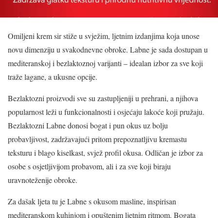
Omiljeni krem sir stiže u svježim, ljetnim izdanjima koja unose
novu dimenziju u svakodnevne obroke. Labne je sada dostupan u
mediteranskoj i bezlaktoznoj varijanti – idealan izbor za sve koji
traže lagane, a ukusne opcije.
Bezlaktozni proizvodi sve su zastupljeniji u prehrani, a njihova
popularnost leži u funkcionalnosti i osjećaju lakoće koji pružaju.
Bezlaktozni Labne donosi bogat i pun okus uz bolju
probavljivost, zadržavajući pritom prepoznatljivu kremastu
teksturu i blago kiselkast, svjež profil okusa. Odličan je izbor za
osobe s osjetljivijom probavom, ali i za sve koji biraju
uravnoteženije obroke.
Za dašak ljeta tu je Labne s okusom masline, inspirisan
mediteranskom kuhinjom i opuštenim ljetnim ritmom. Bogata