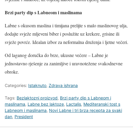
Brzi party dip s Labneom i maslinama
Labne s okusom maslina i timijana prelijte s malo maslinovog ulja,
dodajte svježe mljeveni biber i poslužite uz krekere, grisine ili
svježe povrće. Idealan izbor za neformalna druženja i ljetne večeri.
Od laganog doručka do brze, ukusne večere – Labne je
jednostavno rješenje za zanimljive i uravnotežene svakodnevne
obroke.
Categories:
Istaknuto
,
Zdrava ishrana
Tags:
Bezlaktozni proizvod
,
Brzi party dip s Labneom i
maslinama
,
Labne bez laktoze
,
Lactalis
,
Mediteranski tost s
Labneom i maslinama
,
Novi Labne i tri brza recepta za svaki
dan
,
President