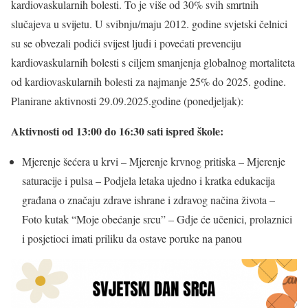
kardiovaskularnih bolesti. To je više od 30% svih smrtnih
slučajeva u svijetu. U svibnju/maju 2012. godine svjetski čelnici
su se obvezali podići svijest ljudi i povećati prevenciju
kardiovaskularnih bolesti s ciljem smanjenja globalnog mortaliteta
od kardiovaskularnih bolesti za najmanje 25% do 2025. godine.
Planirane aktivnosti 29.09.2025.godine (ponedjeljak):
Aktivnosti od 13:00 do 16:30 sati ispred škole:
Mjerenje šećera u krvi – Mjerenje krvnog pritiska – Mjerenje
saturacije i pulsa – Podjela letaka ujedno i kratka edukacija
građana o značaju zdrave ishrane i zdravog načina života –
Foto kutak “Moje obećanje srcu” – Gdje će učenici, prolaznici
i posjetioci imati priliku da ostave poruke na panou