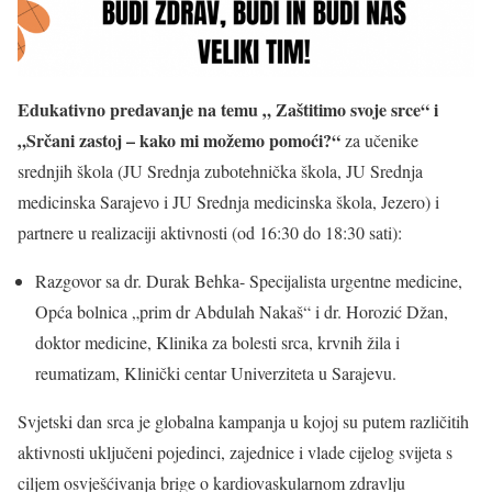
Edukativno predavanje na temu „ Zaštitimo svoje srce“ i
„Srčani zastoj – kako mi možemo pomoći?“
za učenike
srednjih škola (JU Srednja zubotehnička škola, JU Srednja
medicinska Sarajevo i JU Srednja medicinska škola, Jezero) i
partnere u realizaciji aktivnosti (od 16:30 do 18:30 sati):
Razgovor sa dr. Durak Behka- Specijalista urgentne medicine,
Opća bolnica „prim dr Abdulah Nakaš“ i dr. Horozić Džan,
doktor medicine, Klinika za bolesti srca, krvnih žila i
reumatizam, Klinički centar Univerziteta u Sarajevu.
Svjetski dan srca je globalna kampanja u kojoj su putem različitih
aktivnosti uključeni pojedinci, zajednice i vlade cijelog svijeta s
ciljem osvješćivanja brige o kardiovaskularnom zdravlju