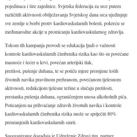
pojedinaca i šire zajednice. Svjetska federacija za srce putem
različitih aktivnosti obilježavanja Svjetskog dana srca ujedinjuje
sve zemlje u borbi protiv kardiovaskularnih bolesti, pokreću se
međunarodne akcije u promicanju kardiovaskularnog zdravlja.
Tokom tih kampanja provodi se edukacija ljudi o važnosti
kontrole kardiovaskularnih čimbenika rizika kao što su povećane
masnoće i šećer u krvi, povećan arterijski tlak,
pretilost, pušenje duhana, te se potiču mjere promjene loših
životnih navika pravilnom prehranom, povećanom tjelesnom
aktivnosti, redukcijom tjelesne težine u slučaju pretilosti,
prestanka pušenja duhana, ograničenjem unosa alkoholnih pića.
Poticanjem na prihvaćanje zdravih životnih navika i kontrole
kardiovaskularnih čimbenika rizika može se spriječiti 80%
preuranjenih kardiovaskularnih smrti.
Suorganizator događaja je Udruženje Zdravi tim, partner