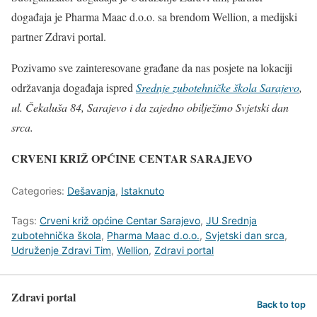
događaja je Pharma Maac d.o.o. sa brendom Wellion, a medijski
partner Zdravi portal.
Pozivamo sve zainteresovane građane da nas posjete na lokaciji
održavanja događaja ispred
Srednje zubotehničke škola Sarajevo
,
ul. Čekaluša 84, Sarajevo i da zajedno obilježimo Svjetski dan
srca.
CRVENI KRIŽ OPĆINE CENTAR SARAJEVO
Categories:
Dešavanja
,
Istaknuto
Tags:
Crveni križ općine Centar Sarajevo
,
JU Srednja
zubotehnička škola
,
Pharma Maac d.o.o.
,
Svjetski dan srca
,
Udruženje Zdravi Tim
,
Wellion
,
Zdravi portal
Zdravi portal
Back to top