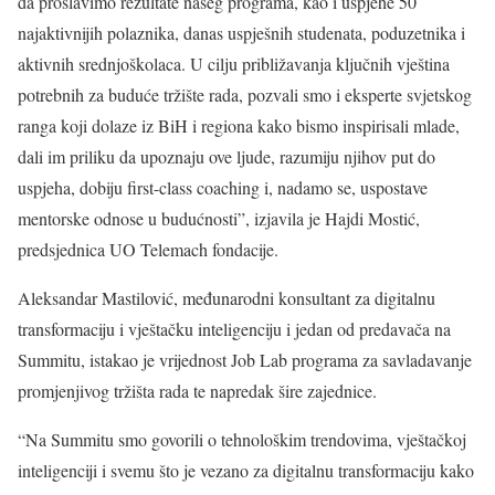
da proslavimo rezultate našeg programa, kao i uspjehe 50
najaktivnijih polaznika, danas uspješnih studenata, poduzetnika i
aktivnih srednjoškolaca. U cilju približavanja ključnih vještina
potrebnih za buduće tržište rada, pozvali smo i eksperte svjetskog
ranga koji dolaze iz BiH i regiona kako bismo inspirisali mlade,
dali im priliku da upoznaju ove ljude, razumiju njihov put do
uspjeha, dobiju first-class coaching i, nadamo se, uspostave
mentorske odnose u budućnosti”, izjavila je Hajdi Mostić,
predsjednica UO Telemach fondacije.
Aleksandar Mastilović, međunarodni konsultant za digitalnu
transformaciju i vještačku inteligenciju i jedan od predavača na
Summitu, istakao je vrijednost Job Lab programa za savladavanje
promjenjivog tržišta rada te napredak šire zajednice.
“Na Summitu smo govorili o tehnološkim trendovima, vještačkoj
inteligenciji i svemu što je vezano za digitalnu transformaciju kako