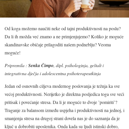
Od koga možemo naučiti neke od tajni produktivnosti na poslu?
Da li ih možda već znamo a ne primjenjujemo? Koliko je moguće
skandinavske običaje prilagoditi našem podneblju? Veoma
moguće!
Pripremila :
Senka Čimpo
, dipl. psihologinja, geštalt i
integrativna dječja i adolescentna psihoterapeutkinja
Jedan od osnovnih ciljeva modernog poslovanja je težnja ka sve
većoj produktivnosti. Nerijetko je direktna posljedica toga sve veći
pritisak i povećanje stresa. Da li je moguće to dvoje ’pomiriti’?
Traganje za balansom između uspjeha i produktivnosti na jednoj, i
smanjenja stresa na drugoj strani dovela nas je do saznanja da je
ključ u dobrobiti uposlenika. Onda kada su ljudi istinski dobro,