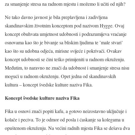
za smanjenje stresa na radnom mjestu i možemo li učiti od njih?
Ne tako davno javnost je bila preplavljena i zadivljena
skandinavskim životnim konceptom pod nazivom Hygge. Ovaj
koncept obuhvata umjetnost udobnosti i podrazumijeva vraćanje
osnovama kao što je bivanje sa bliskim ljudima te ’male stvari’
kao što su udobna odjeća, mirisne svijeće i pokrivači. Ovakav
koncept udobnosti se čini teško primijeniti u radnom okruženju.
Međutim, to naravno ne znači da udobnost i smanjenje stresa nisu
mogući u radnom okruženju. Opet jedna od skandinavskih
kultura – koncept švedske kulture naziva Fika.
Koncept švedske kulture naziva Fika
Fika u osnovi znači popiti kafu, a gotovo neizostavno uključuje i
kolače i peciva. To je odmor od posla i ćaskanje sa kolegama u
opuštenom okruženju. Na većini radnih mjesta Fika se dešava dva