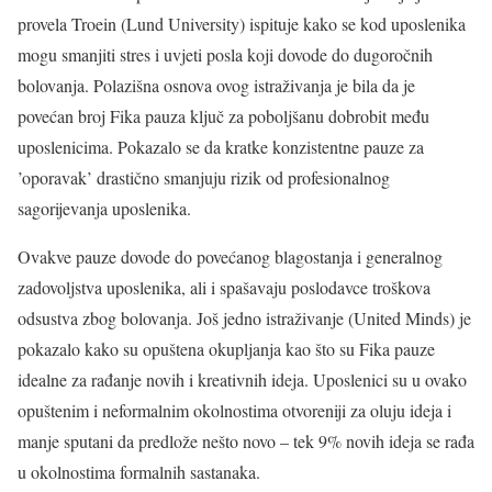
provela Troein (Lund University) ispituje kako se kod uposlenika
mogu smanjiti stres i uvjeti posla koji dovode do dugoročnih
bolovanja. Polazišna osnova ovog istraživanja je bila da je
povećan broj Fika pauza ključ za poboljšanu dobrobit među
uposlenicima. Pokazalo se da kratke konzistentne pauze za
’oporavak’ drastično smanjuju rizik od profesionalnog
sagorijevanja uposlenika.
Ovakve pauze dovode do povećanog blagostanja i generalnog
zadovoljstva uposlenika, ali i spašavaju poslodavce troškova
odsustva zbog bolovanja. Još jedno istraživanje (United Minds) je
pokazalo kako su opuštena okupljanja kao što su Fika pauze
idealne za rađanje novih i kreativnih ideja. Uposlenici su u ovako
opuštenim i neformalnim okolnostima otvoreniji za oluju ideja i
manje sputani da predlože nešto novo – tek 9% novih ideja se rađa
u okolnostima formalnih sastanaka.