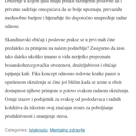
Druženje u kojem ljudi imaju priliku razmijeniti poslovne ali i
privatne sadržaje omogućava da se bolje upoznaju, prevaziđu
međusobne barijere i hijerarhije što dugoročno unapređuje radne
odnose.
Skandinavski običaji i poslovne prakse se u prvi mah čine
predaleko za primjenu na našem podneblju? Zasigurno da nisu
tako daleko ukoliko imamo u vidu nerijetko prepoznatu
bosanskohercegovačku otvorenost, druželjubivost i običaje
ispijanja kafe. Fika koncept odnosno redovne kratke pauze u
opuštenom okruženju se čine još bližim kada se uzme u obzir
dostupnost njihove primjene u gotovo svakom radnom okruženju.
Ostaje izazov i podsjetnik za svakog od poslodavaca i radnih
kolektiva da iskoriste ovaj značajan resurs za poboljšanje
produktivnosti i smanjenje stresa.
Categories:
Istaknuto
,
Mentalno zdravlje