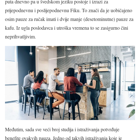
puta dnevno pa u švedskom jeziku postoje i izrazi za
prijepodnevnu i poslijepodnevnu Fiku. To znači da je uobičajeno
osim pauze za ručak imati i dvije manje (desetominutne) pauze za
kafu. Iz ugla poslodavca i utroška vremena to se zasigurno čini
neprihvatljivim.
Međutim, sada sve veći broj studija i istraživanja potvrđuje
benefite ovakvih pauza. Jedno od takvih istraživanja koje je