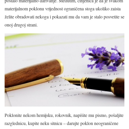
postalo materijalno darivanje. Međutim, činjenica je da je svakom
materijalnom poklonu vrijednost ograničena stoga ukoliko zaista
želite obradovati nekoga i pokazati mu da vam je stalo posvetite se
onoj drugoj strani.
Poklonite nekom hemijsku, rokovnik, napišite mu pismo, pošaljite
razglednicu, kupite neku sitnicu – darujte poklon neograničene