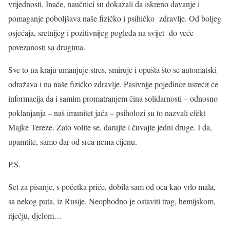
vrijednosti. Inače, naučnici su dokazali da iskreno davanje i
pomaganje poboljšava naše fizičko i psihičko zdravlje. Od boljeg
osjećaja, sretnijeg i pozitivnijeg pogleda na svijet do veće
povezanosti sa drugima.
Sve to na kraju umanjuje stres, smiruje i opušta što se automatski
odražava i na naše fizičko zdravlje. Pasivnije pojedince usrećit će
informacija da i samim promatranjem čina solidarnosti – odnosno
poklanjanja – naš imunitet jača – psiholozi su to nazvali efekt
Majke Tereze. Zato volite se, darujte i čuvajte jedni druge. I da,
upamtite, samo dar od srca nema cijenu.
P.S.
Set za pisanje, s početka priče, dobila sam od oca kao vrlo mala,
sa nekog puta, iz Rusije. Neophodno je ostaviti trag, hemijskom,
riječju, djelom…