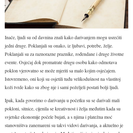
Inače, ljudi su od davnina znali kako darivanjem mogu usrećiti
jedni druge. Poklanjali su onako, iz ljubavi, potrebe, želje.
Poklanjali su za raznorazne praznike, rođendane i druge životne
evente. Osjećaj dok promatrate drugu osobu kako odmotava
poklon vjerovatno se može mjeriti sa malo kojim osjećajem.
Istovremeno, oni koji su osjetili tuđu velikodušnost na vlastitoj
koži tvrde kako su zbog nje i sami poželjeli postati bolji ljudi.
Ipak, kada govorimo o darivanju u početku su se darivali mali
pokloni, sitnice, cijenila se kreativnost i želja međutim kada su
svjetske ekonomije počele bujati, a s njima i platežna moć
stanovništva zanemareni su takvi vidovi darivanja, a aktuelno je