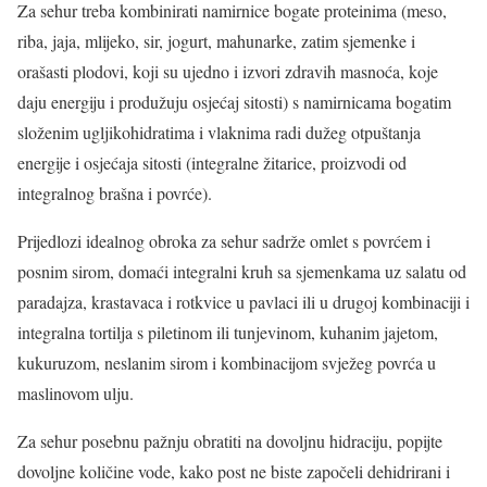
Za sehur treba kombinirati namirnice bogate proteinima (meso,
riba, jaja, mlijeko, sir, jogurt, mahunarke, zatim sjemenke i
orašasti plodovi, koji su ujedno i izvori zdravih masnoća, koje
daju energiju i produžuju osjećaj sitosti) s namirnicama bogatim
složenim ugljikohidratima i vlaknima radi dužeg otpuštanja
energije i osjećaja sitosti (integralne žitarice, proizvodi od
integralnog brašna i povrće).
Prijedlozi idealnog obroka za sehur sadrže omlet s povrćem i
posnim sirom, domaći integralni kruh sa sjemenkama uz salatu od
paradajza, krastavaca i rotkvice u pavlaci ili u drugoj kombinaciji i
integralna tortilja s piletinom ili tunjevinom, kuhanim jajetom,
kukuruzom, neslanim sirom i kombinacijom svježeg povrća u
maslinovom ulju.
Za sehur posebnu pažnju obratiti na dovoljnu hidraciju, popijte
dovoljne količine vode, kako post ne biste započeli dehidrirani i