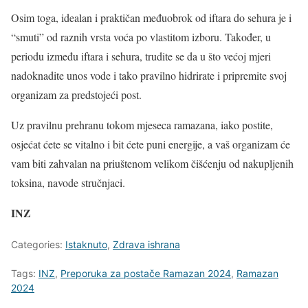
Osim toga, idealan i praktičan međuobrok od iftara do sehura je i
“smuti” od raznih vrsta voća po vlastitom izboru. Također, u
periodu između iftara i sehura, trudite se da u što većoj mjeri
nadoknadite unos vode i tako pravilno hidrirate i pripremite svoj
organizam za predstojeći post.
Uz pravilnu prehranu tokom mjeseca ramazana, iako postite,
osjećat ćete se vitalno i bit ćete puni energije, a vaš organizam će
vam biti zahvalan na priuštenom velikom čišćenju od nakupljenih
toksina, navode stručnjaci.
INZ
Categories:
Istaknuto
,
Zdrava ishrana
Tags:
INZ
,
Preporuka za postače Ramazan 2024
,
Ramazan
2024