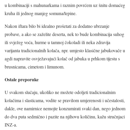
u kombinaciji s mahunarkama i raznim povrćem uz šnitu domaćeg
kruha ili jednog manjeg somuna/lepine.
Nakon iftara bilo bi idealno prošetati za dodatno ubrzanje
probave, a ako se zaželite deserta, nek to bude kombinacija suhog
ili svježeg voća, hurme u tamnoj čokoladi ili neka zdravija
varijanta tradicionalnih kolača, npr. umjesto klasične jabukovače u
agdi napravite osvježavajući kolač od jabuka u prhkom tijestu s
brusnicama, cimetom i limunom.
Ostale preporuke
U svakom slučaju, ukoliko ne možete odoljeti tradicionalnim
kolačima i slasticama, vodite se pravilom umjerenosti i učestalosti,
dakle, ove namirnice nemojte konzumirati svaki dan, nego jednom
do dva puta sedmično i pazite na njihovu količinu, kažu stručnjaci
INZ-a.