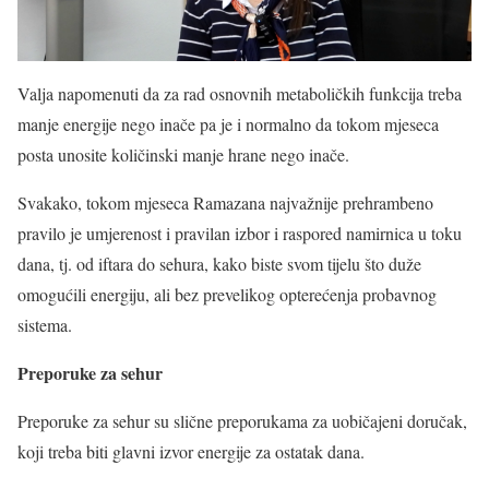
Valja napomenuti da za rad osnovnih metaboličkih funkcija treba
manje energije nego inače pa je i normalno da tokom mjeseca
posta unosite količinski manje hrane nego inače.
Svakako, tokom mjeseca Ramazana najvažnije prehrambeno
pravilo je umjerenost i pravilan izbor i raspored namirnica u toku
dana, tj. od iftara do sehura, kako biste svom tijelu što duže
omogućili energiju, ali bez prevelikog opterećenja probavnog
sistema.
Preporuke za sehur
Preporuke za sehur su slične preporukama za uobičajeni doručak,
koji treba biti glavni izvor energije za ostatak dana.