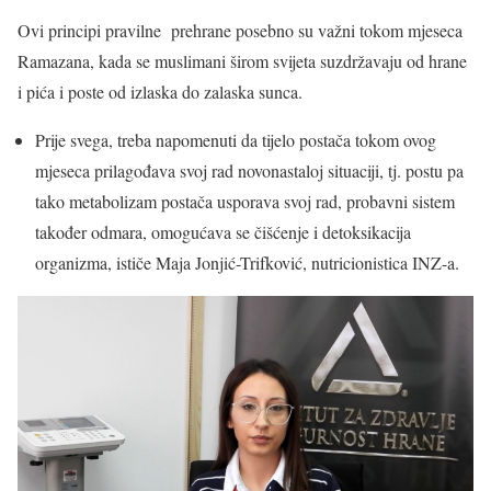
Ovi principi pravilne prehrane posebno su važni tokom mjeseca
Ramazana, kada se muslimani širom svijeta suzdržavaju od hrane
i pića i poste od izlaska do zalaska sunca.
Prije svega, treba napomenuti da tijelo postača tokom ovog
mjeseca prilagođava svoj rad novonastaloj situaciji, tj. postu pa
tako metabolizam postača usporava svoj rad, probavni sistem
također odmara, omogućava se čišćenje i detoksikacija
organizma, ističe Maja Jonjić-Trifković, nutricionistica INZ-a.