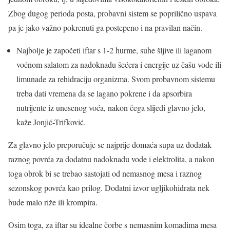
Zbog dugog perioda posta, probavni sistem se poprilično uspava
pa je jako važno pokrenuti ga postepeno i na pravilan način.
Najbolje je započeti iftar s 1-2 hurme, suhe šljive ili laganom
voćnom salatom za nadoknadu šećera i energije uz čašu vode ili
limunade za rehidraciju organizma. Svom probavnom sistemu
treba dati vremena da se lagano pokrene i da apsorbira
nutrijente iz unesenog voća, nakon čega slijedi glavno jelo,
kaže Jonjić-Trifković.
Za glavno jelo preporučuje se najprije domaća supa uz dodatak
raznog povrća za dodatnu nadoknadu vode i elektrolita, a nakon
toga obrok bi se trebao sastojati od nemasnog mesa i raznog
sezonskog povrća kao prilog. Dodatni izvor ugljikohidrata nek
bude malo riže ili krompira.
Osim toga, za iftar su idealne čorbe s nemasnim komadima mesa