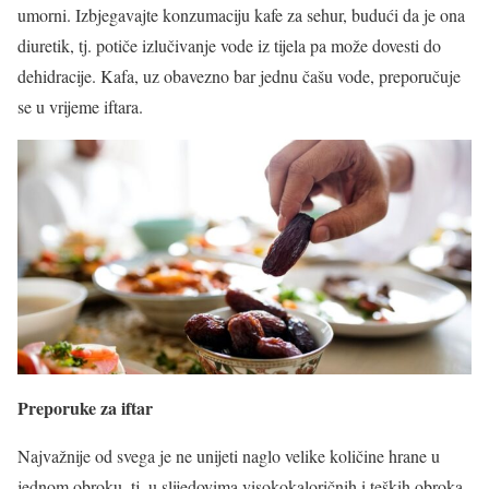
umorni. Izbjegavajte konzumaciju kafe za sehur, budući da je ona
diuretik, tj. potiče izlučivanje vode iz tijela pa može dovesti do
dehidracije. Kafa, uz obavezno bar jednu čašu vode, preporučuje
se u vrijeme iftara.
Preporuke za iftar
Najvažnije od svega je ne unijeti naglo velike količine hrane u
jednom obroku, tj. u slijedovima visokokaloričnih i teških obroka.