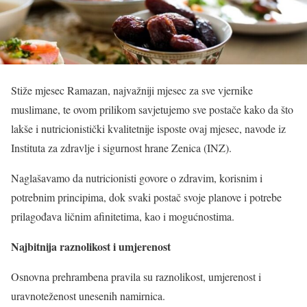
Stiže mjesec Ramazan, najvažniji mjesec za sve vjernike
muslimane, te ovom prilikom savjetujemo sve postače kako da što
lakše i nutricionistički kvalitetnije isposte ovaj mjesec, navode iz
Instituta za zdravlje i sigurnost hrane Zenica (INZ).
Naglašavamo da nutricionisti govore o zdravim, korisnim i
potrebnim principima, dok svaki postač svoje planove i potrebe
prilagođava ličnim afinitetima, kao i mogućnostima.
Najbitnija raznolikost i umjerenost
Osnovna prehrambena pravila su raznolikost, umjerenost i
uravnoteženost unesenih namirnica.