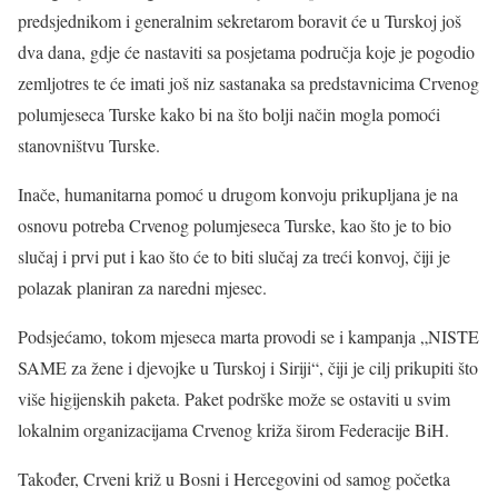
predsjednikom i generalnim sekretarom boravit će u Turskoj još
dva dana, gdje će nastaviti sa posjetama područja koje je pogodio
zemljotres te će imati još niz sastanaka sa predstavnicima Crvenog
polumjeseca Turske kako bi na što bolji način mogla pomoći
stanovništvu Turske.
Inače, humanitarna pomoć u drugom konvoju prikupljana je na
osnovu potreba Crvenog polumjeseca Turske, kao što je to bio
slučaj i prvi put i kao što će to biti slučaj za treći konvoj, čiji je
polazak planiran za naredni mjesec.
Podsjećamo, tokom mjeseca marta provodi se i kampanja „NISTE
SAME za žene i djevojke u Turskoj i Siriji“, čiji je cilj prikupiti što
više higijenskih paketa. Paket podrške može se ostaviti u svim
lokalnim organizacijama Crvenog križa širom Federacije BiH.
Također, Crveni križ u Bosni i Hercegovini od samog početka