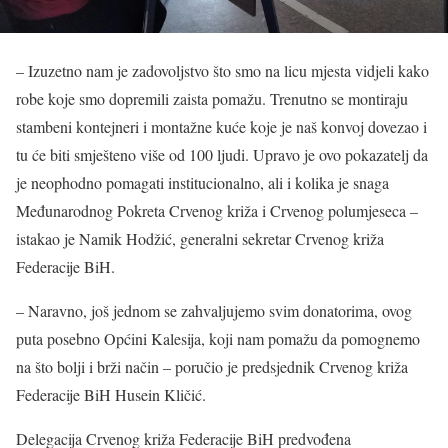
– Izuzetno nam je zadovoljstvo što smo na licu mjesta vidjeli kako
robe koje smo dopremili zaista pomažu. Trenutno se montiraju
stambeni kontejneri i montažne kuće koje je naš konvoj dovezao i
tu će biti smješteno više od 100 ljudi. Upravo je ovo pokazatelj da
je neophodno pomagati institucionalno, ali i kolika je snaga
Međunarodnog Pokreta Crvenog križa i Crvenog polumjeseca –
istakao je Namik Hodžić, generalni sekretar Crvenog križa
Federacije BiH.
– Naravno, još jednom se zahvaljujemo svim donatorima, ovog
puta posebno Općini Kalesija, koji nam pomažu da pomognemo
na što bolji i brži način – poručio je predsjednik Crvenog križa
Federacije BiH Husein Kličić.
Delegacija Crvenog križa Federacije BiH predvođena