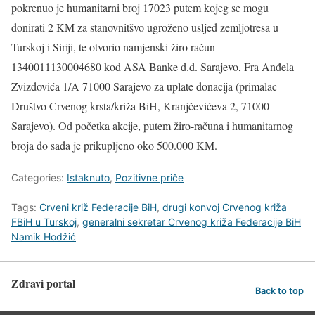
pokrenuo je humanitarni broj 17023 putem kojeg se mogu
donirati 2 KM za stanovnitšvo ugroženo usljed zemljotresa u
Turskoj i Siriji, te otvorio namjenski žiro račun
1340011130004680 kod ASA Banke d.d. Sarajevo, Fra Anđela
Zvizdovića 1/A 71000 Sarajevo za uplate donacija (primalac
Društvo Crvenog krsta/križa BiH, Kranjčevićeva 2, 71000
Sarajevo). Od početka akcije, putem žiro-računa i humanitarnog
broja do sada je prikupljeno oko 500.000 KM.
Categories:
Istaknuto
,
Pozitivne priče
Tags:
Crveni križ Federacije BiH
,
drugi konvoj Crvenog križa
FBiH u Turskoj
,
generalni sekretar Crvenog križa Federacije BiH
Namik Hodžić
Zdravi portal
Back to top