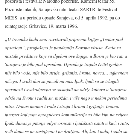
pozorišta i festivala: Narodno pozorište, Kamerni teatar 55,
Pozorište mladih, Sarajevski ratni teatar SARTR, te Festival
MESS, a u periodu opsade Sarajeva, od 5. aprila 1992. pa do
reintegracije Grbavice, 19. marta 1996.
„U trenutku kada smo završavali pripremu knjige „Teatar pod
opsadom“, proglašena je pandemija Korona virusa. Kada su
nastale predstave koje su dijelom ove knjige, u Bosni je bio rat, a
Sarajevo je bilo pod opsadom. Opsada je trajala četiri godine,
nije bilo vode, nije bilo struje, grijanja, hrane, novca… uglavnom
ničega. I svaki dan su pucali na nas. Ipak, ljudi su se izlagali
opasnosti i svakodnevno se sastajali da održe kulturu u Sarajevu
održe na životu i radili su, možda, i više nego u nekim periodima
mira. Danas imamo i vodu i struju i hranu i grijanje. Imamo
internet koji nam omogućava komunikaciju sa bilo kim na svijetu.
Ipak, danas je pitanje odgovornosti i ljudskosti ostati u kući i zato,
ovih dana se ne sastajemo i ne družimo. Ali, kao i tada, i sada su