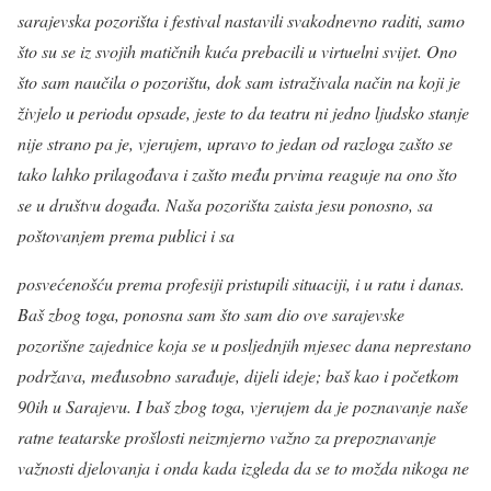
sarajevska pozorišta i festival nastavili svakodnevno raditi, samo
što su se iz svojih matičnih kuća prebacili u virtuelni svijet. Ono
što sam naučila o pozorištu, dok sam istraživala način na koji je
živjelo u periodu opsade, jeste to da teatru ni jedno ljudsko stanje
nije strano pa je, vjerujem, upravo to jedan od razloga zašto se
tako lahko prilagođava i zašto među prvima reaguje na ono što
se u društvu događa. Naša pozorišta zaista jesu ponosno, sa
poštovanjem prema publici i sa
posvećenošću prema profesiji pristupili situaciji, i u ratu i danas.
Baš zbog toga, ponosna sam što sam dio ove sarajevske
pozorišne zajednice koja se u posljednjih mjesec dana neprestano
podržava, međusobno sarađuje, dijeli ideje; baš kao i početkom
90ih u Sarajevu. I baš zbog toga, vjerujem da je poznavanje naše
ratne teatarske prošlosti neizmjerno važno za prepoznavanje
važnosti djelovanja i onda kada izgleda da se to možda nikoga ne