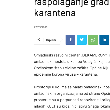
raspolaganje gra
karantena
27/03/2020
Dijeliti
Omladinski razvojni centar „DEKAMERON“ i 
omladinski hostela u kampu Velagići, koji su
Općinskom štabu civilne zaštite Općine Klj
epidemije korona virusa – karantena.
Prostorije u kojima se nalazi omladinski host
omladinskim organizacijama od strane Općine
prostorije su u potpunosti renovirane i pril
mladih KULT su kroz inicijativu Snaga lokal