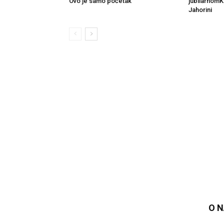
Ovo je samo početak
jubilarnom
Jahorini
O 