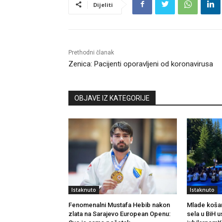
Dijeliti
Prethodni članak
Zenica: Pacijenti oporavljeni od koronavirusa
OBJAVE IZ KATEGORIJE
Istaknuto
Istaknuto
Fenomenalni Mustafa Hebib nakon
Mlade košar
zlata na Sarajevo European Openu:
sela u BiH 