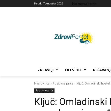
No menu items!
Petak, 7 Augusta, 2026
ZDRAVLJE
LIFESTYLE
DEŠAVANJ
Naslovnica
Pozitivne priče
Ključ: Omladinski hoste
Pozitivne priče
Ključ: Omladinski 