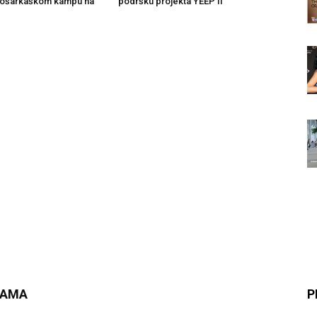
Košarkaškom kampu na
podršku projekta YEEP II
NAMA
P