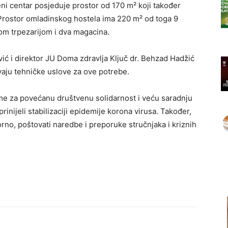
veni centar posjeduje prostor od 170 m² koji također
. Prostor omladinskog hostela ima 220 m² od toga 9
ikom trpezarijom i dva magacina.
ć i direktor JU Doma zdravlja Ključ dr. Behzad Hadžić
avaju tehničke uslove za ove potrebe.
eme za povećanu društvenu solidarnost i veću saradnju
inijeli stabilizaciji epidemije korona virusa. Također,
no, poštovati naredbe i preporuke stručnjaka i kriznih