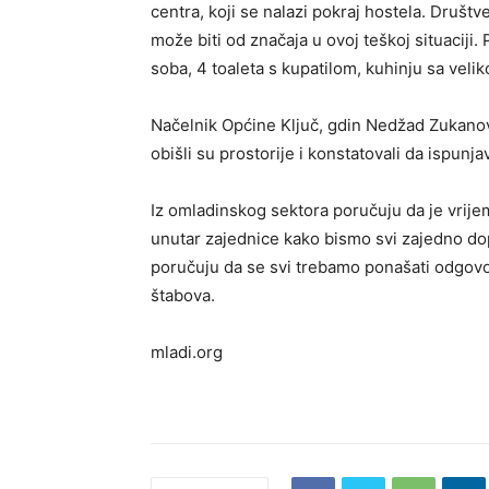
centra, koji se nalazi pokraj hostela. Društ
može biti od značaja u ovoj teškoj situaciji
soba, 4 toaleta s kupatilom, kuhinju sa vel
Načelnik Općine Ključ, gdin Nedžad Zukanovi
obišli su prostorije i konstatovali da ispunj
Iz omladinskog sektora poručuju da je vrij
unutar zajednice kako bismo svi zajedno dopr
poručuju da se svi trebamo ponašati odgovor
štabova.
mladi.org