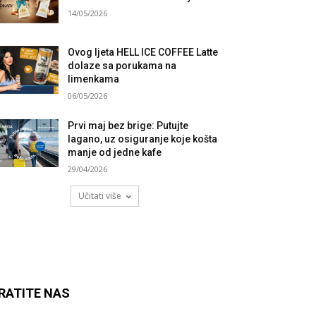
14/05/2026
Ovog ljeta HELL ICE COFFEE Latte
dolaze sa porukama na
limenkama
06/05/2026
Prvi maj bez brige: Putujte
lagano, uz osiguranje koje košta
manje od jedne kafe
29/04/2026
Učitati više
RATITE NAS