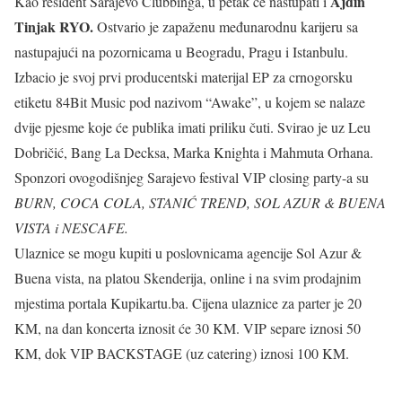
Ajdin
Kao resident Sarajevo Clubbinga, u petak će nastupati i
Tinjak RYO.
Ostvario je zapaženu međunarodnu karijeru sa
nastupajući na pozornicama u Beogradu, Pragu i Istanbulu.
Izbacio je svoj prvi producentski materijal EP za crnogorsku
etiketu 84Bit Music pod nazivom “Awake”, u kojem se nalaze
dvije pjesme koje će publika imati priliku čuti. Svirao je uz Leu
Dobričić, Bang La Decksa, Marka Knighta i Mahmuta Orhana.
Sponzori ovogodišnjeg Sarajevo festival VIP closing party-a su
BURN, COCA COLA, STANIĆ TREND, SOL AZUR & BUENA
VISTA i NESCAFE.
Ulaznice se mogu kupiti u poslovnicama agencije Sol Azur &
Buena vista, na platou Skenderija, online i na svim prodajnim
mjestima portala Kupikartu.ba. Cijena ulaznice za parter je 20
KM, na dan koncerta iznosit će 30 KM. VIP separe iznosi 50
KM, dok VIP BACKSTAGE (uz catering) iznosi 100 KM.