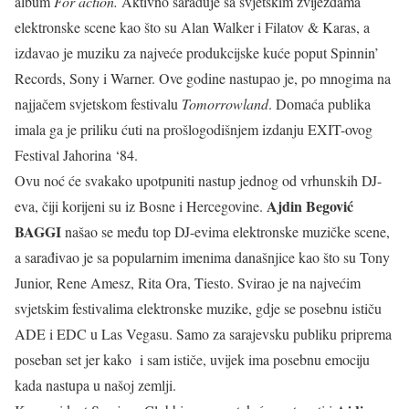
album
For action.
Aktivno sarađuje sa svjetskim zvijezdama
elektronske scene kao što su Alan Walker i Filatov & Karas, a
izdavao je muziku za najveće produkcijske kuće poput Spinnin’
Records, Sony i Warner. Ove godine nastupao je, po mnogima na
najjačem svjetskom festivalu
Tomorrowland
. Domaća publika
imala ga je priliku ćuti na prošlogodišnjem izdanju EXIT-ovog
Festival Jahorina ‘84.
Ovu noć će svakako upotpuniti nastup jednog od vrhunskih DJ-
Ajdin Begović
eva, čiji korijeni su iz Bosne i Hercegovine.
BAGGI
našao se među top DJ-evima elektronske muzičke scene,
a sarađivao je sa popularnim imenima današnjice kao što su Tony
Junior, Rene Amesz, Rita Ora, Tiesto. Svirao je na najvećim
svjetskim festivalima elektronske muzike, gdje se posebnu ističu
ADE i EDC u Las Vegasu. Samo za sarajevsku publiku priprema
poseban set jer kako i sam ističe, uvijek ima posebnu emociju
kada nastupa u našoj zemlji.