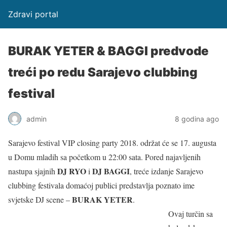
Zdravi portal
BURAK YETER & BAGGI predvode
treći po redu Sarajevo clubbing
festival
admin
8 godina ago
Sarajevo festival VIP closing party 2018. održat će se 17. augusta
u Domu mladih sa početkom u 22:00 sata. Pored najavljenih
DJ RYO
DJ BAGGI
nastupa sjajnih
i
, treće izdanje Sarajevo
clubbing festivala domaćoj publici predstavlja poznato ime
BURAK YETER
svjetske DJ scene –
.
Ovaj turčin sa