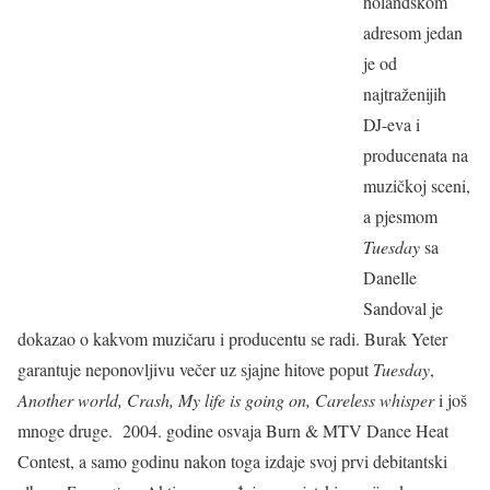
holandskom
adresom jedan
je od
najtraženijih
DJ-eva i
producenata na
muzičkoj sceni,
a pjesmom
Tuesday
sa
Danelle
Sandoval je
dokazao o kakvom muzičaru i producentu se radi. Burak Yeter
garantuje neponovljivu večer uz sjajne hitove poput
Tuesday
,
Another world, Crash, My life is going on, Careless whisper
i još
mnoge druge. 2004. godine osvaja Burn & MTV Dance Heat
Contest, a samo godinu nakon toga izdaje svoj prvi debitantski