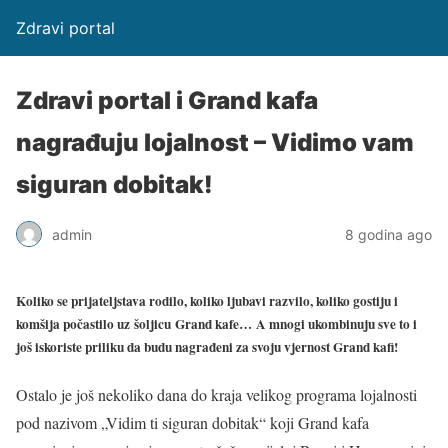
Zdravi portal
Zdravi portal i Grand kafa
nagrađuju lojalnost – Vidimo vam
siguran dobitak!
admin
8 godina ago
Koliko se prijateljstava rodilo, koliko ljubavi razvilo, koliko gostiju i
komšija počastilo uz
šoljicu
Grand kafe…
A mnogi ukombinuju sve to i
još iskoriste priliku da budu nagrađeni za svoju vjernost Grand kafi!
Ostalo je još nekoliko dana do kraja velikog programa lojalnosti
pod nazivom „Vidim ti siguran dobitak“ koji Grand kafa