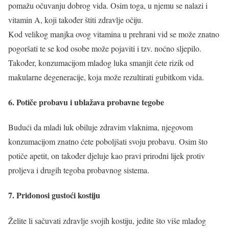
pomažu očuvanju dobrog vida. Osim toga, u njemu se nalazi i
vitamin A, koji također štiti zdravlje očiju.
Kod velikog manjka ovog vitamina u prehrani vid se može znatno
pogoršati te se kod osobe može pojaviti i tzv. noćno sljepilo.
Također, konzumacijom mladog luka smanjit ćete rizik od
makularne degeneracije, koja može rezultirati gubitkom vida.
6. Potiče probavu i ublažava probavne tegobe
Budući da mladi luk obiluje zdravim vlaknima, njegovom
konzumacijom znatno ćete poboljšati svoju probavu. Osim što
potiče apetit, on također djeluje kao pravi prirodni lijek protiv
proljeva i drugih tegoba probavnog sistema.
7. Pridonosi gustoći kostiju
Želite li sačuvati zdravlje svojih kostiju, jedite što više mladog