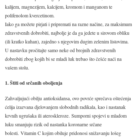
kalijem, magnezijem, kalcijem, kromom i manganom te
polifenolom kvercetinom.
Iako ga možete pirjati i pripremati na razne načine, za maksimum
zdravstvenih dobrobiti, najbolje je da ga jedete u sirovom obliku
(ili kratko kuhan), zajedno s njegovim dugim zelenim listovima.
U nastavku pročitajte samo neke od brojnih zdravstvenih
dobrobiti zbog kojih bi se mladi luk trebao što češće naći na
vašem stolu.
1. Štiti od srčanih oboljenja
Zahvaljujući obilju antioksidansa, ovo povrće sprečava oštećenja
ćelija izazvana djelovanjem slobodnih radikala, kao i nastanak
krvnih ugrušaka ili ateroskleroze. Sumporni spojevi u mladom
luku smanjuju rizik od nastanka koronarne srčane
bolesti. Vitamin C kojim obiluje pridonosi snižavanju lošeg