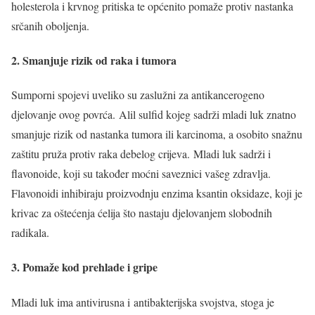
holesterola i krvnog pritiska te općenito pomaže protiv nastanka
srčanih oboljenja.
2. Smanjuje rizik od raka i tumora
Sumporni spojevi uveliko su zaslužni za antikancerogeno
djelovanje ovog povrća. Alil sulfid kojeg sadrži mladi luk znatno
smanjuje rizik od nastanka tumora ili karcinoma, a osobito snažnu
zaštitu pruža protiv raka debelog crijeva. Mladi luk sadrži i
flavonoide, koji su također moćni saveznici vašeg zdravlja.
Flavonoidi inhibiraju proizvodnju enzima ksantin oksidaze, koji je
krivac za oštećenja ćelija što nastaju djelovanjem slobodnih
radikala.
3. Pomaže kod prehlade i gripe
Mladi luk ima antivirusna i antibakterijska svojstva, stoga je