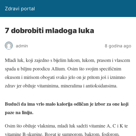
Zdravi portal
7 dobrobiti mladoga luka
admin
8 godina ago
Mladi luk, koji zajedno s bijelim lukom, lukom, prasom i vlascem
spada u biljnu porodicu Allium. Osim što svojim specifičnim
okusom i mirisom obogati svako jelo on je pritom još i iznimno
zdrav jer obiluje vitaminima, mineralima i antioksidansima.
Budući da ima vrlo malo kalorija odličan je izbor za one koji
paze na liniju.
Osim što obiluje vlaknima, mladi luk sadrži vitamine A, C i K te
vitamine B-skupine. Bogat je sumporom, bakrom, fosforom,