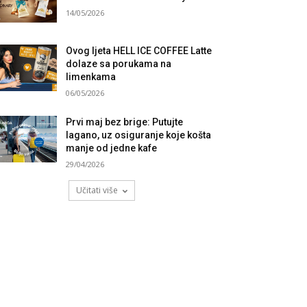
14/05/2026
Ovog ljeta HELL ICE COFFEE Latte
dolaze sa porukama na
limenkama
06/05/2026
Prvi maj bez brige: Putujte
lagano, uz osiguranje koje košta
manje od jedne kafe
29/04/2026
Učitati više