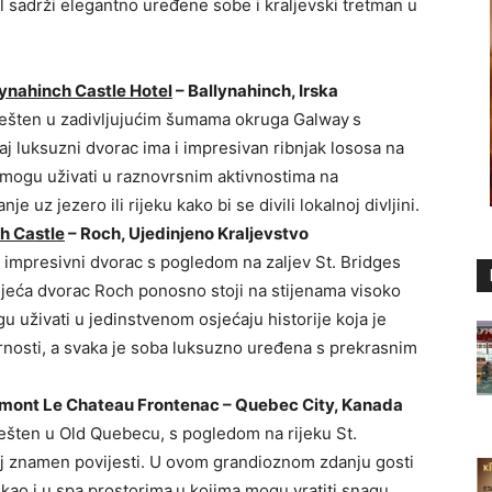
 sadrži elegantno uređene sobe i kraljevski tretman u
lynahinch Castle Hotel
– Ballynahinch, Irska
ešten u zadivljujućim šumama okruga Galway
s
j luksuzni dvorac ima i impresivan ribnjak lososa na
e mogu uživati u raznovrsnim aktivnostima na
 uz jezero ili rijeku kako bi se divili lokalnoj divljini.
h Castle
– Roch, Ujedinjeno Kraljevstvo
 impresivni dvorac s pogledom na zaljev St. Bridges
ljeća dvorac Roch ponosno stoji na stijenama visoko
uživati u jedinstvenom osjećaju historije koja je
nosti, a svaka je soba luksuzno uređena s prekrasnim
rmont Le Chateau Frontenac – Quebec City, Kanada
šten u Old Quebecu, s pogledom na rijeku St.
vaj znamen povijesti. U ovom grandioznom zdanju gosti
kao i u spa prostorima
u kojima mogu vratiti snagu