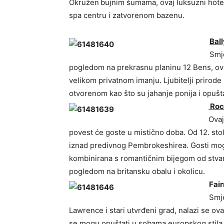
Okružen
bujnim šumama, ovaj luksuzni hotel
spa centru i zatvorenom bazenu.
Bal
Smj
pogledom na prekrasnu planinu 12 Bens, ova
velikom privatnom imanju. Ljubitelji prirod
otvorenom kao što su jahanje ponija i opuštanje
Roc
Ovaj
povest će goste u mistično doba. Od 12. sto
iznad predivnog Pembrokeshirea. Gosti mogu 
kombinirana s romantičnim bijegom od stvar
pogledom na britansku obalu i okolicu.
Fai
Smje
Lawrence i stari utvrđeni grad, nalazi se o
se mogu opuštati u sobama europskog stila 