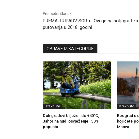
Prethodni članak
PREMA TRIPADVISOR-u: Ovo je najbolji grad za
putovanja u 2018. godini
OBJAVE IZ KATEGORIJE
Istaknuto
Istaknuto
Dok gradovi bilježe i do +40°C,
Beograd u s
Jahorina nudi osvježenje i 50%
koji ćete po
popusta
iznova