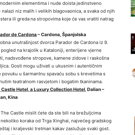
 modernim elementima i nude doista jedinstveno
alazi niz malih i velikih blagovaonica, a svaka od njih
ustera ili greda
na stropovima koje će vas vratiti natrag
ador de Cardona
– Cardona, Španjolska
obna unutrašnjost dvorca Parador de Cardona iz 9.
pogled na krajolik u Kataloniji, enterijere vjerne
ti, nadsvođene stropove, kamene zidove i raskošna
kraljica. Gosti mogu uživati u ukusnim i autentičnim
 se povuku u šarmantnu spavaću sobu s krevetima s
nutim teatralnom rasvjetom i bogatim tkaninama.
 Castle Hotel, a Luxury Collection Hotel
, Dalian –
ian, Kina
The Castle mislit ćete da ste bili na brežuljcima
 nekoliko koraka od Trga Xinghai, najvećeg gradskog
eštaj i kraljevski tretman kakav zaslužuje svaki gost.