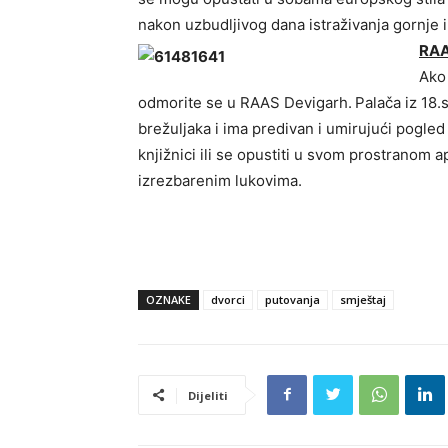
nakon uzbudljivog dana istraživanja gornje 
RAA
Ako 
odmorite se u RAAS Devigarh.
Palača iz 18.s
brežuljaka i ima predivan i umirujući pogle
knjižnici ili se opustiti u svom prostranom
izrezbarenim lukovima.
OZNAKE
dvorci
putovanja
smještaj
Dijeliti