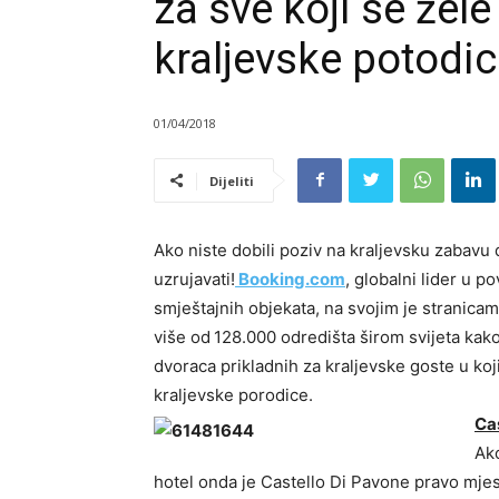
za sve koji se žele
kraljevske potodi
01/04/2018
Dijeliti
Ako niste dobili poziv na kraljevsku zabavu
uzrujavati!
Booking.com
, globalni lider u 
smještajnih objekata, na svojim je stranicam
više od
128.000 odredišta širom svijeta kak
dvoraca prikladnih za kraljevske goste u koji
kraljevske porodice.
Ca
Ako
hotel onda je Castello Di Pavone pravo mje