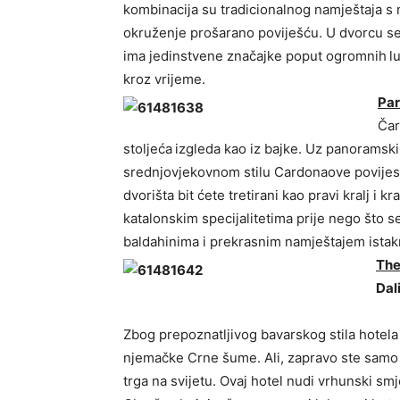
kombinacija su tradicionalnog namještaja s
okruženje prošarano poviješću. U dvorcu se n
ima jedinstvene značajke poput ogromnih
l
kroz vrijeme.
Par
Čar
stoljeća
izgleda kao iz bajke. Uz panoramski 
srednjovjekovnom stilu Cardonaove povijes
dvorišta bit ćete tretirani kao pravi kralj i 
katalonskim specijalitetima prije nego što
baldahinima i prekrasnim namještajem istak
The
Dal
Zbog prepoznatljivog bavarskog stila hotela 
njemačke Crne šume. Ali, zapravo ste samo
trga na svijetu. Ovaj hotel nudi vrhunski smj