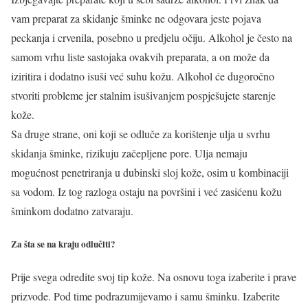
vam preparat za skidanje šminke ne odgovara jeste pojava
peckanja i crvenila, posebno u predjelu očiju. Alkohol je često na
samom vrhu liste sastojaka ovakvih preparata, a on može da
iziritira i dodatno isuši već suhu kožu. Alkohol će dugoročno
stvoriti probleme jer stalnim isušivanjem pospješujete starenje
kože.
Sa druge strane, oni koji se odluče za korištenje ulja u svrhu
skidanja šminke, rizikuju začepljene pore. Ulja nemaju
mogućnost penetriranja u dubinski sloj kože, osim u kombinaciji
sa vodom. Iz tog razloga ostaju na površini i već zasićenu kožu
šminkom dodatno zatvaraju.
Za šta se na kraju odlučiti?
Prije svega odredite svoj tip kože. Na osnovu toga izaberite i prave
prizvode. Pod time podrazumijevamo i samu šminku. Izaberite