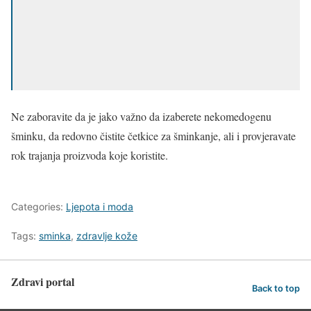
Ne zaboravite da je jako važno da izaberete nekomedogenu
šminku, da redovno čistite četkice za šminkanje, ali i provjeravate
rok trajanja proizvoda koje koristite.
Categories:
Ljepota i moda
Tags:
sminka
,
zdravlje kože
Zdravi portal
Back to top