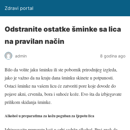
Zdravi portal
Odstranite ostatke šminke sa lica
na pravilan način
admin
8 godina ago
Bilo da volite jaku šminku ili ste pobornik prirodnijeg izgleda,
jako je važno da na kraju dana šminku skinete u potpunosti.
Ostaci šminke na vašem licu će zatvoriti pore koje dovode do
pojave akni, crvenila, bora i suhoće kože. Evo šta da izbjegavate
prilikom skidanja šminke.
Alkohol u preparatima za kožu poguban za ljepotu lica
Izbjegavajte preparate koji u sebi sadrže alkohol. Prvi znak da