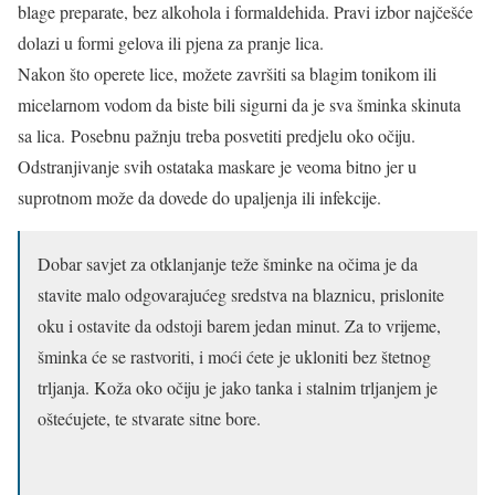
blage preparate, bez alkohola i formaldehida. Pravi izbor najčešće
dolazi u formi gelova ili pjena za pranje lica.
Nakon što operete lice, možete završiti sa blagim tonikom ili
micelarnom vodom da biste bili sigurni da je sva šminka skinuta
sa lica. Posebnu pažnju treba posvetiti predjelu oko očiju.
Odstranjivanje svih ostataka maskare je veoma bitno jer u
suprotnom može da dovede do upaljenja ili infekcije.
Dobar savjet za otklanjanje teže šminke na očima je da
stavite malo odgovarajućeg sredstva na blaznicu, prislonite
oku i ostavite da odstoji barem jedan minut. Za to vrijeme,
šminka će se rastvoriti, i moći ćete je ukloniti bez štetnog
trljanja. Koža oko očiju je jako tanka i stalnim trljanjem je
oštećujete, te stvarate sitne bore.