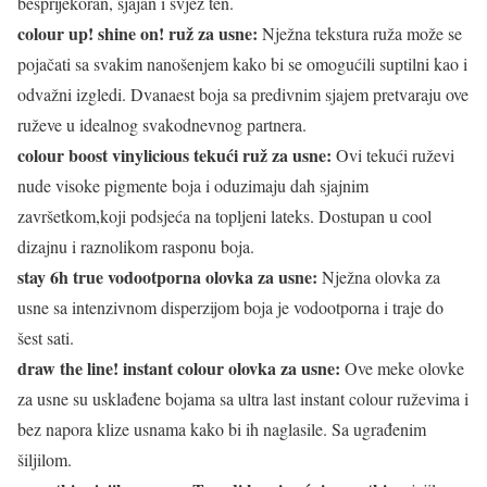
besprijekoran, sjajan i svjež ten.
colour up! shine on! ruž za usne:
Nježna tekstura ruža može se
pojačati sa svakim nanošenjem kako bi se omogućili suptilni kao i
odvažni izgledi. Dvanaest boja sa predivnim sjajem pretvaraju ove
ruževe u idealnog svakodnevnog partnera.
colour boost vinylicious tekući ruž za usne:
Ovi tekući ruževi
nude visoke pigmente boja i oduzimaju dah sjajnim
završetkom,koji podsjeća na topljeni lateks. Dostupan u cool
dizajnu i raznolikom rasponu boja.
stay 6h true vodootporna olovka za usne:
Nježna olovka za
usne sa intenzivnom disperzijom boja je vodootporna i traje do
šest sati.
draw the line! instant colour olovka za usne:
Ove meke olovke
za usne su usklađene bojama sa ultra last instant colour ruževima i
bez napora klize usnama kako bi ih naglasile. Sa ugrađenim
šiljilom.