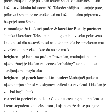
protiv znojenja te je postojan tokom sportskih aktivnosti i štiti
kožu sa zaštitnim faktorom 20. Također vidljivo smanjuje pore,
prikriva i smanjuje nesavršenosti na koži – idealna priprema za
besprijekornu šminku.
camouflage 2u1 tekući puder & korektor Beauty partner:
šminka i korektor. Tekstura nudi dugotrajnu, visoku pokrivenost
kako bi sakrila nesavršenosti na koži i pružila besprijekoran mat
završetak – bez efekta kao da nosite masku.
brighten up! banana puder:
Prozračan, matirajući puder u
nježno žutoj je idealan za “concealer baking” tehniku, ili za
stavljanje mat naglasaka.
brighten up! peach kompaktni puder:
Matirajući puder u
nježnoj nijansi breskve osigurava svilenkast završetak i idealan je
za “baking” tehniku.
correct to perfect cc paleta:
Colour correcting puder paleta sa
kremastopuderastom teksturom , koja pomaže da se postigne