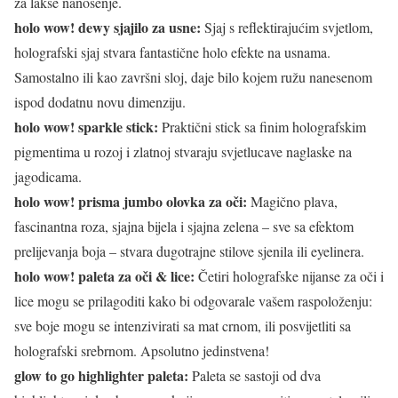
za lakše nanošenje.
holo wow! dewy sjajilo za usne:
Sjaj s reflektirajućim svjetlom,
holografski sjaj stvara fantastične holo efekte na usnama.
Samostalno ili kao završni sloj, daje bilo kojem ružu nanesenom
ispod dodatnu novu dimenziju.
holo wow! sparkle stick:
Praktični stick sa finim holografskim
pigmentima u rozoj i zlatnoj stvaraju svjetlucave naglaske na
jagodicama.
holo wow! prisma jumbo olovka za oči:
Magično plava,
fascinantna roza, sjajna bijela i sjajna zelena – sve sa efektom
prelijevanja boja – stvara dugotrajne stilove sjenila ili eyelinera.
holo wow! paleta za oči & lice:
Četiri holografske nijanse za oči i
lice mogu se prilagoditi kako bi odgovarale vašem raspoloženju:
sve boje mogu se intenzivirati sa mat crnom, ili posvijetliti sa
holografski srebrnom. Apsolutno jedinstvena!
glow to go highlighter paleta:
Paleta se sastoji od dva