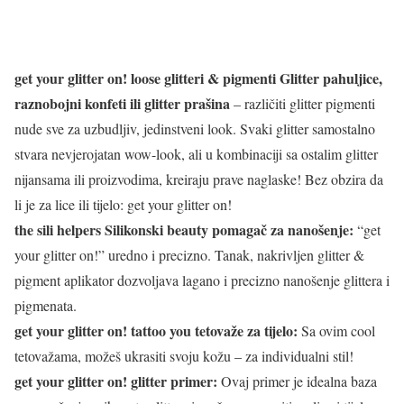
get your glitter on! loose glitteri & pigmenti Glitter pahuljice,
raznobojni konfeti ili glitter prašina
– različiti glitter pigmenti
nude sve za uzbudljiv, jedinstveni look. Svaki glitter samostalno
stvara nevjerojatan wow-look, ali u kombinaciji sa ostalim glitter
nijansama ili proizvodima, kreiraju prave naglaske! Bez obzira da
li je za lice ili tijelo: get your glitter on!
the sili helpers Silikonski beauty pomagač za nanošenje:
“get
your glitter on!” uredno i precizno. Tanak, nakrivljen glitter &
pigment aplikator dozvoljava lagano i precizno nanošenje glittera i
pigmenata.
get your glitter on! tattoo you tetovaže za tijelo:
Sa ovim cool
tetovažama, možeš ukrasiti svoju kožu – za individualni stil!
get your glitter on! glitter primer:
Ovaj primer je idealna baza