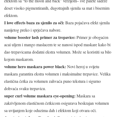
efektom sa “to the moon and back” verzijom– sve palete sadrže
deset visoko pigmentiranih, dugotrajnih sjenila sa mat i bisernim
efektom.
I love effects baza za sjenilo za oči:
Baza pojačava efekt sjenila
nanijetog preko i sprječava nabore.
volume booster lash primer za trepavice:
Primer je obogaćen
acai uljem i mango maslacem te se nanosi ispod maskare kako bi
dao trepavicama dodatni ekstra volumen. Može se koristiti sa bilo
kojom maskarom.
volume hero maskara power black:
Novi heroj u svijetu
maskara garantira ekstra volumen i maksimalne trepavice. Velika
elastična četka za volumen zahvaća puno tekstura i sigurno
dohvaća svaku trepavicu.
super curl volume maskara eye-opening:
Maskara sa
zakrivljenom elastičnom četkicom osigurava beskrajan volumen
sa uvijanjem koje oduzima dah i efektom koji otvara oči.