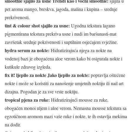
smoothie sjajilo za usne Trendi kao i voćni smoothie:
sjajila u
pet aroma mango, breskva, jagoda, malina i kupina – srednje
prekrivenosti.
tint & colour shot sjajilo za usne:
Ugodna tekstura lagano
pigmentirana tekstura prekriva usne i nudi im baršunasti-mat
završetak srednje pokrivenosti i suptilnim osjećajem svježine.
hydra serum za nokte:
Hidratizirajuća njega za nokte na
vodenoj bazi je obogaćena aloe verom kako bi osigurala nokte i
kutikule zdravog izgleda.
fix it! ljepilo za nokte Jako ljepilo za nokte:
popravlja oštećene
nokte i može se koristiti za nanošenje umjetnih noktiju ili nail art
dizajna. Pogodan je za sve vrste noktiju.
tropical pjena za ruke:
Hidratizirajući mousse za ruke,
obogaćen monoi uljem i aloe verom. Nemasna mousse tekstura sa
egzotičnom aromom mazi vaše ruke i nokte, te ih ostavlja mekima
na dodir.