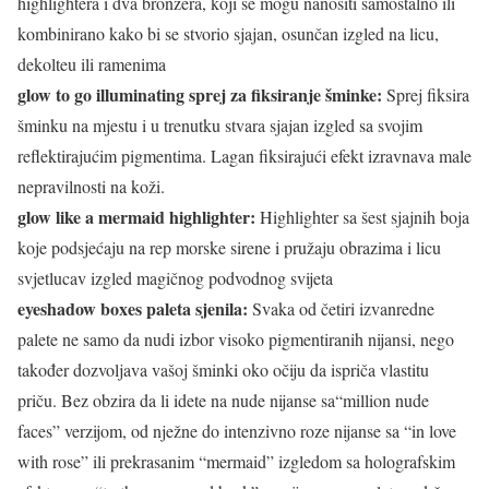
highlightera i dva bronzera, koji se mogu nanositi samostalno ili
kombinirano kako bi se stvorio sjajan, osunčan izgled na licu,
dekolteu ili ramenima
glow to go illuminating sprej za fiksiranje šminke:
Sprej fiksira
šminku na mjestu i u trenutku stvara sjajan izgled sa svojim
reflektirajućim pigmentima. Lagan fiksirajući efekt izravnava male
nepravilnosti na koži.
glow like a mermaid highlighter:
Highlighter sa šest sjajnih boja
koje podsjećaju na rep morske sirene i pružaju obrazima i licu
svjetlucav izgled magičnog podvodnog svijeta
eyeshadow boxes paleta sjenila:
Svaka od četiri izvanredne
palete ne samo da nudi izbor visoko pigmentiranih nijansi, nego
također dozvoljava vašoj šminki oko očiju da ispriča vlastitu
priču. Bez obzira da li idete na nude nijanse sa“million nude
faces” verzijom, od nježne do intenzivno roze nijanse sa “in love
with rose” ili prekrasanim “mermaid” izgledom sa holografskim