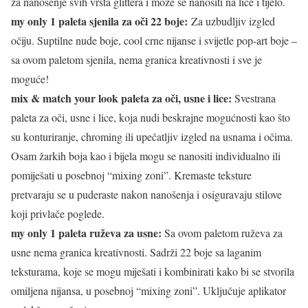
za nanošenje svih vrsta glittera i može se nanositi na lice i tijelo.
my only 1 paleta sjenila za oči 22 boje:
Za uzbudljiv izgled
očiju. Suptilne nude boje, cool crne nijanse i svijetle pop-art boje –
sa ovom paletom sjenila, nema granica kreativnosti i sve je
moguće!
mix & match your look paleta za oči, usne i lice:
Svestrana
paleta za oči, usne i lice, koja nudi beskrajne mogućnosti kao što
su konturiranje, chroming ili upečatljiv izgled na usnama i očima.
Osam žarkih boja kao i bijela mogu se nanositi individualno ili
pomiješati u posebnoj “mixing zoni”. Kremaste teksture
pretvaraju se u puderaste nakon nanošenja i osiguravaju stilove
koji privlače poglede.
my only 1 paleta ruževa za usne:
Sa ovom paletom ruževa za
usne nema granica kreativnosti. Sadrži 22 boje sa laganim
teksturama, koje se mogu miješati i kombinirati kako bi se stvorila
omiljena nijansa, u posebnoj “mixing zoni”. Uključuje aplikator