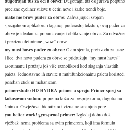
dugotrajan tuš za oči u olovci:
Dugotrajni tuš osigurava potpuno
precizne eyeliner stilove u četiri nove i žarke trendi boje.
make me brow puder za obrve:
Zahvaljujući svojem
specijalnom aplikatoru i laganoj, puderastoj teksturi, ovaj puder za
obrve je idealan za popunjavanje i oblikovanje obrva. Za odvažne
i precizno definirane „wow“ obrve.
my must haves puder za obrve:
Osim sjenila, proizvoda za usne
i lice, dva nova pudera za obrve se pridružuju “my must haves”
asortimanu i pružaju još više raznolikosti kod slaganja vlastitih
paleta. Jednostavno ih stavite u multifunkcionalnu paletu koristeći
poseban click-in mehanizam.
prime+studio HD HYDRA primer u spreju Primer sprej sa
kokosovom vodom:
priprema kožu za besprijekornu, dugotrajnu
šminku. Osvježava, hidratizira i vizualno smanjuje pore.
you better work! gym-proof primer:
Izgledaj dobro dok
vježbaš: nema problema sa ovim primerom, koji ima formulu