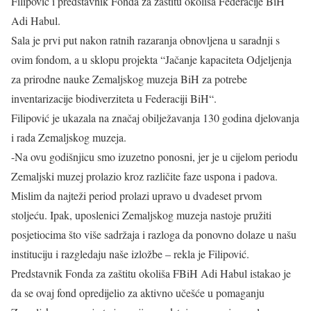
Filipović i predstavnik Fonda za zaštitu okoliša Federacije BiH
Adi Habul.
Sala je prvi put nakon ratnih razaranja obnovljena u saradnji s
ovim fondom, a u sklopu projekta “Jačanje kapaciteta Odjeljenja
za prirodne nauke Zemaljskog muzeja BiH za potrebe
inventarizacije biodiverziteta u Federaciji BiH“.
Filipović je ukazala na značaj obilježavanja 130 godina djelovanja
i rada Zemaljskog muzeja.
-Na ovu godišnjicu smo izuzetno ponosni, jer je u cijelom periodu
Zemaljski muzej prolazio kroz različite faze uspona i padova.
Mislim da najteži period prolazi upravo u dvadeset prvom
stoljeću. Ipak, uposlenici Zemaljskog muzeja nastoje pružiti
posjetiocima što više sadržaja i razloga da ponovno dolaze u našu
instituciju i razgledaju naše izložbe – rekla je Filipović.
Predstavnik Fonda za zaštitu okoliša FBiH Adi Habul istakao je
da se ovaj fond opredijelio za aktivno učešće u pomaganju