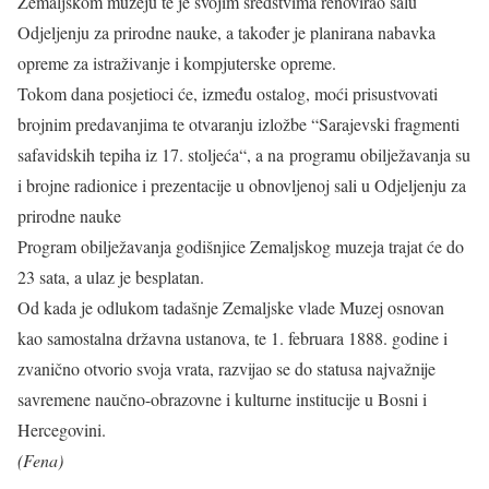
Zemaljskom muzeju te je svojim sredstvima renovirao salu
Odjeljenju za prirodne nauke, a također je planirana nabavka
opreme za istraživanje i kompjuterske opreme.
Tokom dana posjetioci će, između ostalog, moći prisustvovati
brojnim predavanjima te otvaranju izložbe “Sarajevski fragmenti
safavidskih tepiha iz 17. stoljeća“, a na programu obilježavanja su
i brojne radionice i prezentacije u obnovljenoj sali u Odjeljenju za
prirodne nauke
Program obilježavanja godišnjice Zemaljskog muzeja trajat će do
23 sata, a ulaz je besplatan.
Od kada je odlukom tadašnje Zemaljske vlade Muzej osnovan
kao samostalna državna ustanova, te 1. februara 1888. godine i
zvanično otvorio svoja vrata, razvijao se do statusa najvažnije
savremene naučno-obrazovne i kulturne institucije u Bosni i
Hercegovini.
(Fena)