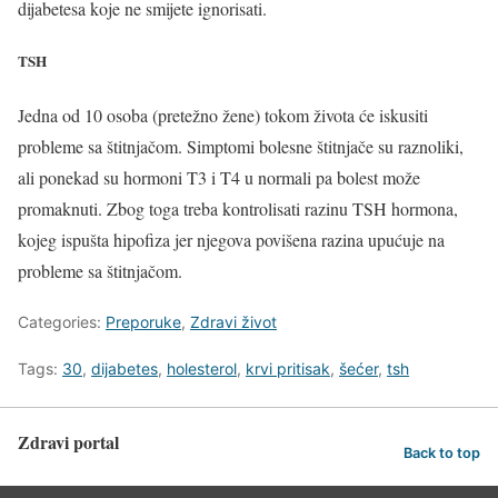
dijabetesa koje ne smijete ignorisati.
TSH
Jedna od 10 osoba (pretežno žene) tokom života će iskusiti
probleme sa štitnjačom. Simptomi bolesne štitnjače su raznoliki,
ali ponekad su hormoni T3 i T4 u normali pa bolest može
promaknuti. Zbog toga treba kontrolisati razinu TSH hormona,
kojeg ispušta hipofiza jer njegova povišena razina upućuje na
probleme sa štitnjačom.
Categories:
Preporuke
,
Zdravi život
Tags:
30
,
dijabetes
,
holesterol
,
krvi pritisak
,
šećer
,
tsh
Zdravi portal
Back to top