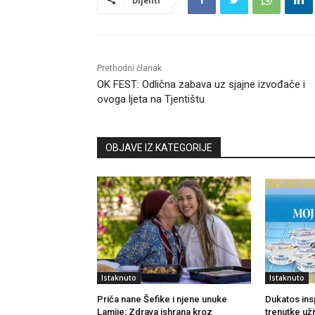
Dijeliti
Prethodni članak
OK FEST: Odlična zabava uz sjajne izvođače i
ovoga ljeta na Tjentištu
OBJAVE IZ KATEGORIJE
Istaknuto
Istaknuto
Priča nane Šefike i njene unuke
Dukatos ins
Lamije: Zdrava ishrana kroz
trenutke uži