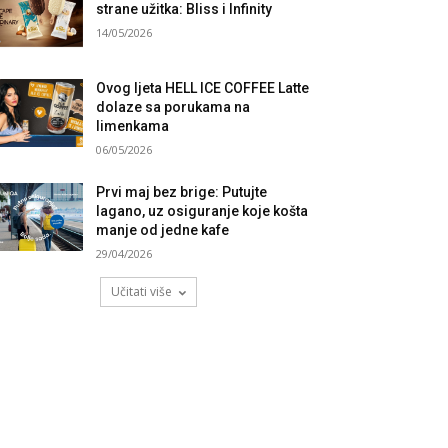
strane užitka: Bliss i Infinity
14/05/2026
Ovog ljeta HELL ICE COFFEE Latte
dolaze sa porukama na
limenkama
06/05/2026
Prvi maj bez brige: Putujte
lagano, uz osiguranje koje košta
manje od jedne kafe
29/04/2026
Učitati više