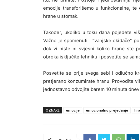
emocije transforišemo u funkcionalne, te
hrane u stomak.
Također, ukoliko u toku dana pojedete viš
Važno je spomenuti i “vanjske okidače” popu
dok vi niste ni svjesni koliko hrane ste p
obroka isključite tehniku i posvetite se samo
Posvetite se prije svega sebi i odlučno kr
pretjerano konzumirate hranu. Provodite viš
jednostavno odvojite barem 10 minuta dnevn
OZNAKE
emocije
emocionalno prejedanje
hr