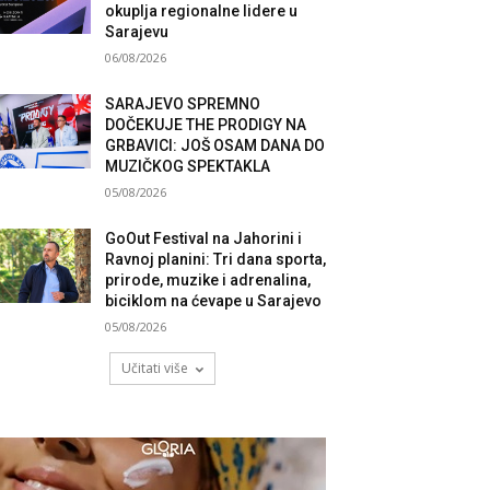
okuplja regionalne lidere u
Sarajevu
06/08/2026
SARAJEVO SPREMNO
DOČEKUJE THE PRODIGY NA
GRBAVICI: JOŠ OSAM DANA DO
MUZIČKOG SPEKTAKLA
05/08/2026
GoOut Festival na Jahorini i
Ravnoj planini: Tri dana sporta,
prirode, muzike i adrenalina,
biciklom na ćevape u Sarajevo
05/08/2026
Učitati više