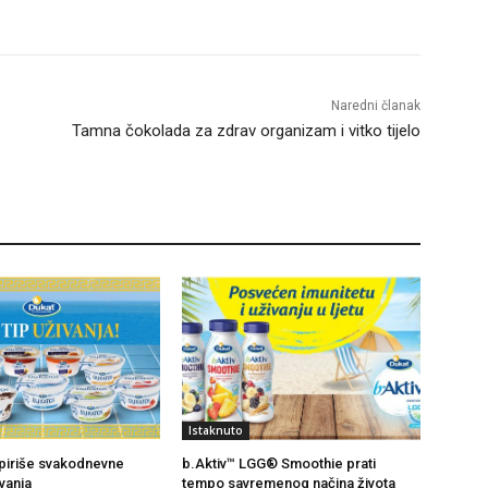
Naredni članak
Tamna čokolada za zdrav organizam i vitko tijelo
Istaknuto
piriše svakodnevne
b.Aktiv™ LGG® Smoothie prati
vanja
tempo savremenog načina života