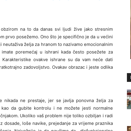
a obzirom na to da danas svi ljudi žive jako stresnim
om prvo posežemo. Ono što je specifično je da u većini
oji neutaživa želja za hranom to nazivamo emocionalnim
a imate poremećaj u ishrani kada često posežete za
m. Karakteristike ovakve ishrane su da vam neće dati
ratkotrajno zadovoljstvo. Ovakav obrazac i jeste odlika
 nikada ne prestaje, jer se javlja ponovna želja za
 kao da gubite kontrolu i ne možete jesti normalne
čnjakom. Ukoliko vaš problem nije toliko ozbiljan i radi
z dosade, loše navike, prejedanje za vrijeme praznika
iješenja. Najvažnije je da naučimo da disfunkcionalne