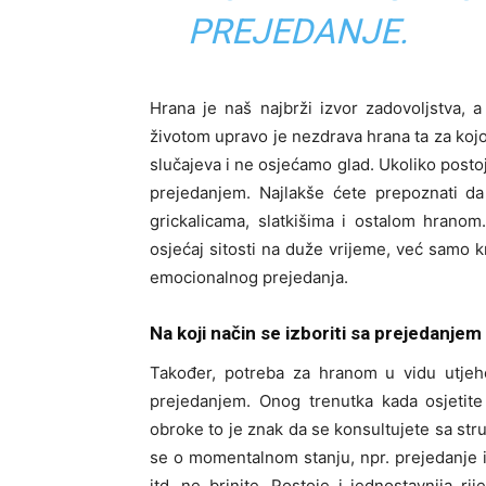
PREJEDANJE.
Hrana je naš najbrži izvor zadovoljstva, 
životom upravo je nezdrava hrana ta za koj
slučajeva i ne osjećamo glad. Ukoliko post
prejedanjem. Najlakše ćete prepoznati d
grickalicama, slatkišima i ostalom hrano
osjećaj sitosti na duže vrijeme, već samo k
emocionalnog prejedanja.
Na koji način se izboriti sa prejedanjem
Također, potreba za hranom u vidu utjehe
prejedanjem. Onog trenutka kada osjetite
obroke to je znak da se konsultujete sa stru
se o momentalnom stanju, npr. prejedanje i
itd. ne brinite. Postoje i jednostavnija r