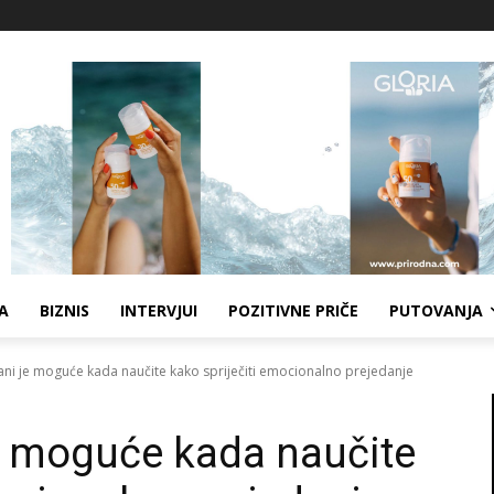
A
BIZNIS
INTERVJUI
POZITIVNE PRIČE
PUTOVANJA
ani je moguće kada naučite kako spriječiti emocionalno prejedanje
je moguće kada naučite