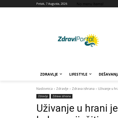
No menu items!
Petak, 7 Augusta, 2026
ZDRAVLJE
LIFESTYLE
DEŠAVANJ
Naslovnica
Zdravlje
Zdrava ishrana
Uživanje u hr
Zdravlje
Zdrava ishrana
Uživanje u hrani 