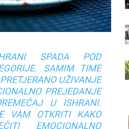
HRANI SPADA POD
EGORIJE. SAMIM TIME
 PRETJERANO UŽIVANJE
OCIONALNO PREJEDANJE
REMEĆAJ U ISHRANI.
E VAM OTKRITI KAKO
EČITI EMOCIONALNO