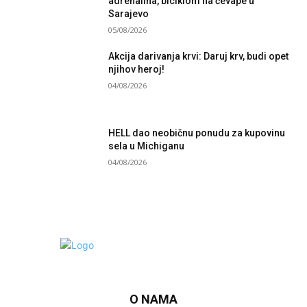
adrenalina, biciklom na ćevape u
Sarajevo
05/08/2026
Akcija darivanja krvi: Daruj krv, budi opet
njihov heroj!
04/08/2026
HELL dao neobičnu ponudu za kupovinu
sela u Michiganu
04/08/2026
O NAMA