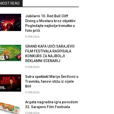
MOST READ
Jubilarni 10. Red Bull Cliff
Diving u Mostaru kroz objektiv:
Pogledajte najbolje trenutke u
foto priči
07/08/2026
GRAND KAFA UOČI SARAJEVO
FILM FESTIVALA RASPISALA
KONKURS ZA NAJBOLJI
REKLAMNI SCENARIJ
07/08/2026
Sutra spektakl Marije Šerifović u
Travniku, fanovi stižu iz cijele
BiH
07/08/2026
Argeta nagradna igra povodom
32. Sarajevo Film Festivala
07/08/2026