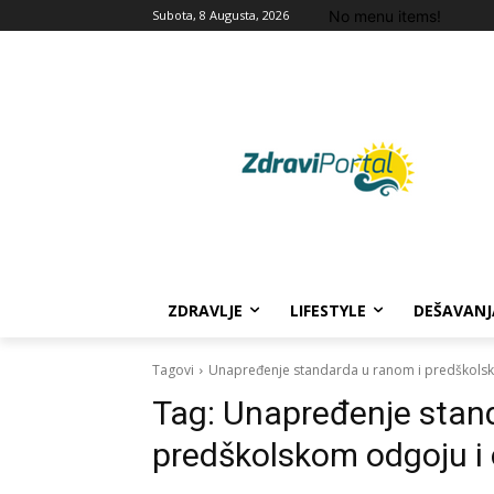
No menu items!
Subota, 8 Augusta, 2026
ZDRAVLJE
LIFESTYLE
DEŠAVANJ
Tagovi
Unapređenje standarda u ranom i predškolsk
Tag:
Unapređenje stand
predškolskom odgoju i 