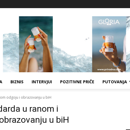
A
BIZNIS
INTERVJUI
POZITIVNE PRIČE
PUTOVANJA
om odgoju i obrazovanju u biH
arda u ranom i
obrazovanju u biH