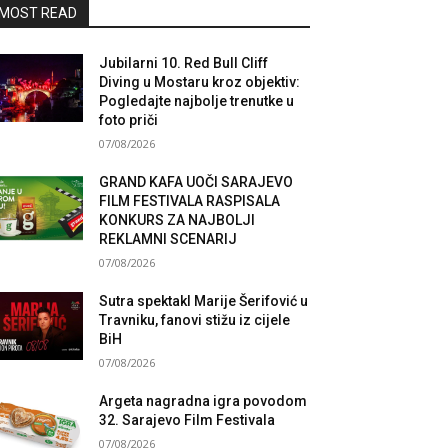
MOST READ
Jubilarni 10. Red Bull Cliff
Diving u Mostaru kroz objektiv:
Pogledajte najbolje trenutke u
foto priči
07/08/2026
GRAND KAFA UOČI SARAJEVO
FILM FESTIVALA RASPISALA
KONKURS ZA NAJBOLJI
REKLAMNI SCENARIJ
07/08/2026
Sutra spektakl Marije Šerifović u
Travniku, fanovi stižu iz cijele
BiH
07/08/2026
Argeta nagradna igra povodom
32. Sarajevo Film Festivala
07/08/2026