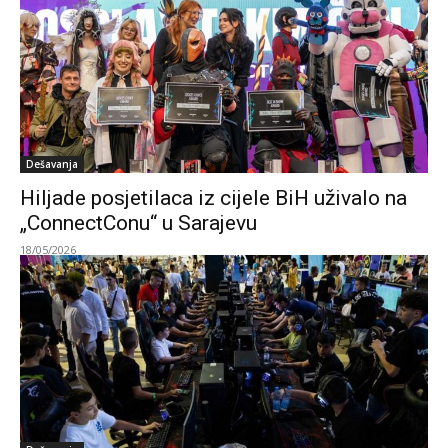
Dešavanja
Hiljade posjetilaca iz cijele BiH uživalo na
„ConnectConu“ u Sarajevu
18/05/2026