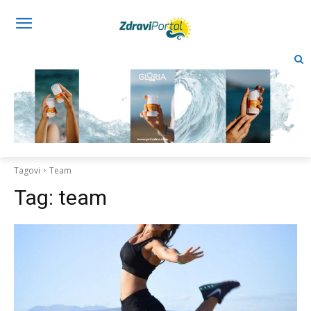
Tagovi
Team
Tag:
team