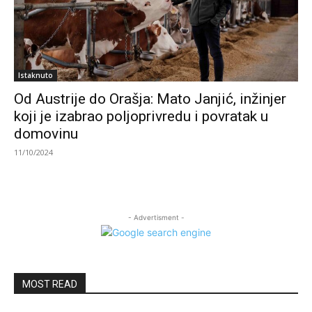
Istaknuto
Od Austrije do Orašja: Mato Janjić, inžinjer
koji je izabrao poljoprivredu i povratak u
domovinu
11/10/2024
- Advertisment -
MOST READ