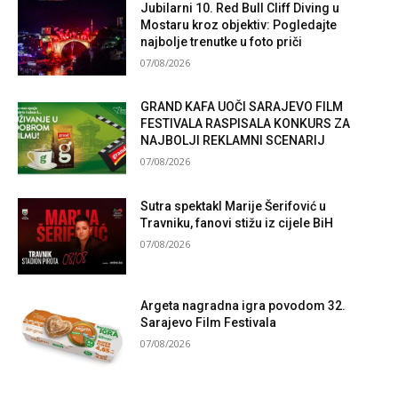
Jubilarni 10. Red Bull Cliff Diving u
Mostaru kroz objektiv: Pogledajte
najbolje trenutke u foto priči
07/08/2026
GRAND KAFA UOČI SARAJEVO FILM
FESTIVALA RASPISALA KONKURS ZA
NAJBOLJI REKLAMNI SCENARIJ
07/08/2026
Sutra spektakl Marije Šerifović u
Travniku, fanovi stižu iz cijele BiH
07/08/2026
Argeta nagradna igra povodom 32.
Sarajevo Film Festivala
07/08/2026