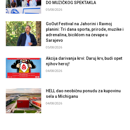
DO MUZIČKOG SPEKTAKLA
05/08/2026
GoOut Festival na Jahorini i Ravnoj
planini: Tri dana sporta, prirode, muzike i
adrenalina, biciklom na ćevape u
Sarajevo
05/08/2026
Akcija darivanja krvi: Daruj krv, budi opet
njihov heroj!
04/08/2026
HELL dao neobičnu ponudu za kupovinu
sela u Michiganu
04/08/2026