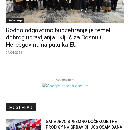
Dešavanja
Rodno odgovorno budžetiranje je temelj
dobrog upravljanja i ključ za Bosnu i
Hercegovinu na putu ka EU
07/04/2025
- Advertisment -
MOST READ
SARAJEVO SPREMNO DOČEKUJE THE
PRODIGY NA GRBAVICI: JOŠ OSAM DANA