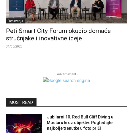
Dešavanja
Peti Smart City Forum okupio domaće
stručnjake i inovativne ideje
31/05/2023
- Advertisment -
MOST READ
Jubilarni 10. Red Bull Cliff Diving u
Mostaru kroz objektiv: Pogledajte
najbolje trenutke u foto priči