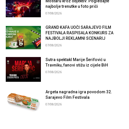
Mostaru kroz objektiv: Pogledajte
najbolje trenutke u foto priči
07/08/2026
GRAND KAFA UOČI SARAJEVO FILM
FESTIVALA RASPISALA KONKURS ZA
NAJBOLJI REKLAMNI SCENARIJ
07/08/2026
Sutra spektakl Marije Šerifović u
Travniku, fanovi stižu iz cijele BiH
07/08/2026
Argeta nagradna igra povodom 32.
Sarajevo Film Festivala
07/08/2026