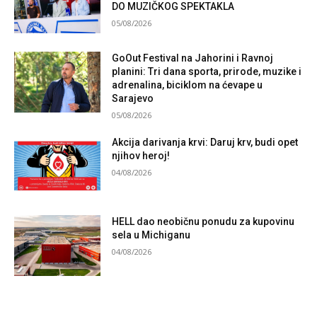
DO MUZIČKOG SPEKTAKLA
05/08/2026
GoOut Festival na Jahorini i Ravnoj
planini: Tri dana sporta, prirode, muzike i
adrenalina, biciklom na ćevape u
Sarajevo
05/08/2026
Akcija darivanja krvi: Daruj krv, budi opet
njihov heroj!
04/08/2026
HELL dao neobičnu ponudu za kupovinu
sela u Michiganu
04/08/2026