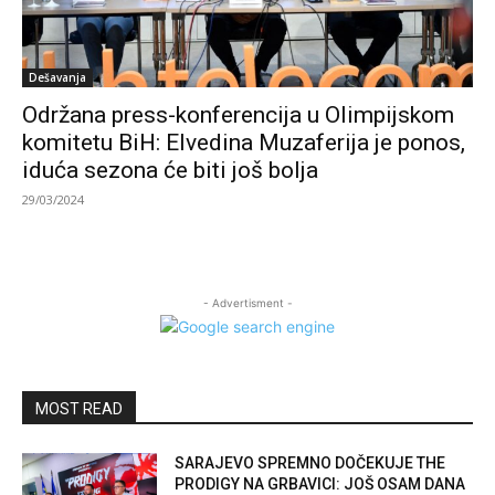
Dešavanja
Održana press-konferencija u Olimpijskom
komitetu BiH: Elvedina Muzaferija je ponos,
iduća sezona će biti još bolja
29/03/2024
- Advertisment -
MOST READ
SARAJEVO SPREMNO DOČEKUJE THE
PRODIGY NA GRBAVICI: JOŠ OSAM DANA