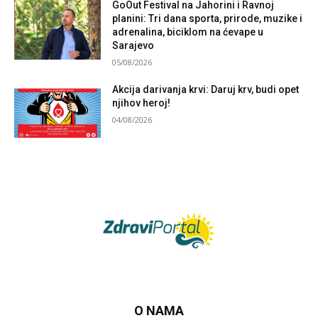
GoOut Festival na Jahorini i Ravnoj
planini: Tri dana sporta, prirode, muzike i
adrenalina, biciklom na ćevape u
Sarajevo
05/08/2026
Akcija darivanja krvi: Daruj krv, budi opet
njihov heroj!
04/08/2026
O NAMA