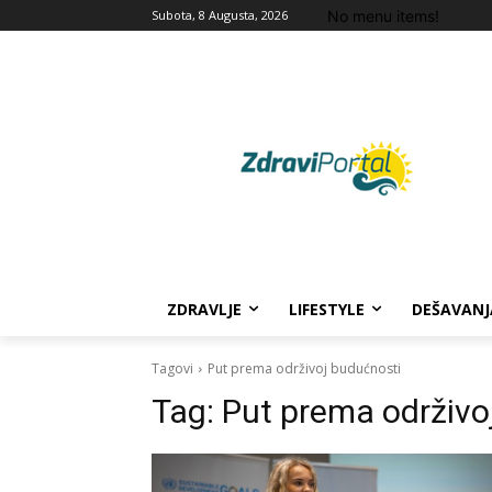
No menu items!
Subota, 8 Augusta, 2026
ZDRAVLJE
LIFESTYLE
DEŠAVANJ
Tagovi
Put prema održivoj budućnosti
Tag:
Put prema održivo