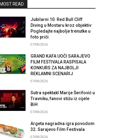
MOST READ
Jubilarni 10. Red Bull Cliff
Diving u Mostaru kroz objektiv:
Pogledajte najbolje trenutke u
foto priči
07/08/2026
GRAND KAFA UOČI SARAJEVO
FILM FESTIVALA RASPISALA
KONKURS ZA NAJBOLJI
REKLAMNI SCENARIJ
07/08/2026
Sutra spektakl Marije Šerifović u
Travniku, fanovi stižu iz cijele
BiH
07/08/2026
Argeta nagradna igra povodom
32. Sarajevo Film Festivala
07/08/2026