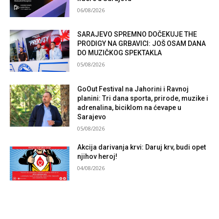
06/08/2026
SARAJEVO SPREMNO DOČEKUJE THE
PRODIGY NA GRBAVICI: JOŠ OSAM DANA
DO MUZIČKOG SPEKTAKLA
05/08/2026
GoOut Festival na Jahorini i Ravnoj
planini: Tri dana sporta, prirode, muzike i
adrenalina, biciklom na ćevape u
Sarajevo
05/08/2026
Akcija darivanja krvi: Daruj krv, budi opet
njihov heroj!
04/08/2026