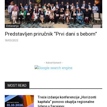
Dešavanja
Predstavljen priručnik “Prvi dani s bebom”
18/03/2023
- Advertisment -
MOST READ
Treće izdanje konferencije „Horizonti
kapitala“ ponovo okuplja regionalne
lidere u Sarajevu