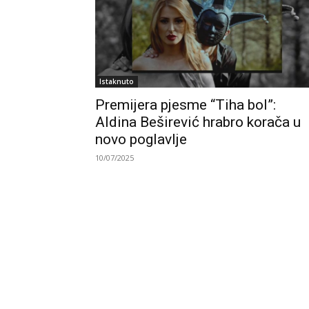
Istaknuto
Premijera pjesme “Tiha bol”:
Aldina Beširević hrabro korača u
novo poglavlje
10/07/2025