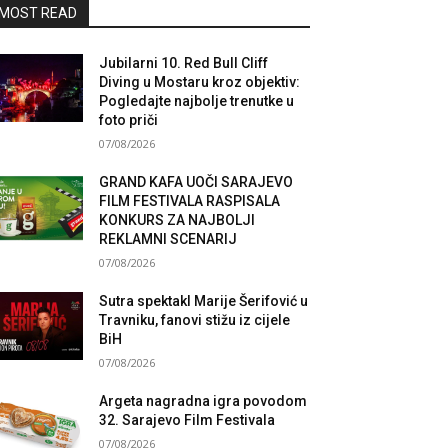
MOST READ
Jubilarni 10. Red Bull Cliff
Diving u Mostaru kroz objektiv:
Pogledajte najbolje trenutke u
foto priči
07/08/2026
GRAND KAFA UOČI SARAJEVO
FILM FESTIVALA RASPISALA
KONKURS ZA NAJBOLJI
REKLAMNI SCENARIJ
07/08/2026
Sutra spektakl Marije Šerifović u
Travniku, fanovi stižu iz cijele
BiH
07/08/2026
Argeta nagradna igra povodom
32. Sarajevo Film Festivala
07/08/2026