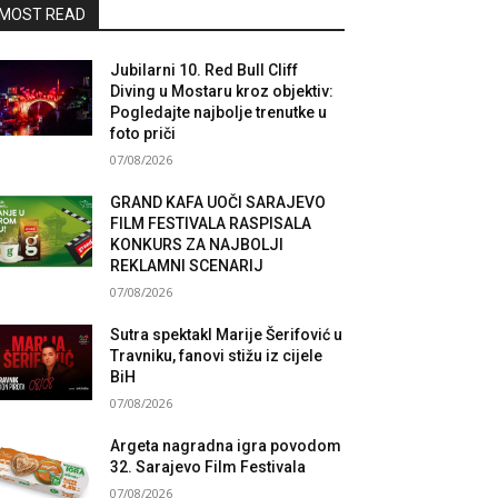
MOST READ
Jubilarni 10. Red Bull Cliff
Diving u Mostaru kroz objektiv:
Pogledajte najbolje trenutke u
foto priči
07/08/2026
GRAND KAFA UOČI SARAJEVO
FILM FESTIVALA RASPISALA
KONKURS ZA NAJBOLJI
REKLAMNI SCENARIJ
07/08/2026
Sutra spektakl Marije Šerifović u
Travniku, fanovi stižu iz cijele
BiH
07/08/2026
Argeta nagradna igra povodom
32. Sarajevo Film Festivala
07/08/2026