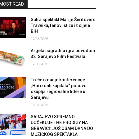
MOST READ
Sutra spektakl Marije Šerifović u
Travniku, fanovi stižu iz cijele
BiH
07/08/2026
Argeta nagradna igra povodom
32. Sarajevo Film Festivala
07/08/2026
Treće izdanje konferencije
„Horizonti kapitala“ ponovo
okuplja regionalne lidere u
Sarajevu
06/08/2026
SARAJEVO SPREMNO
DOČEKUJE THE PRODIGY NA
GRBAVICI: JOŠ OSAM DANA DO
MUZIČKOG SPEKTAKLA