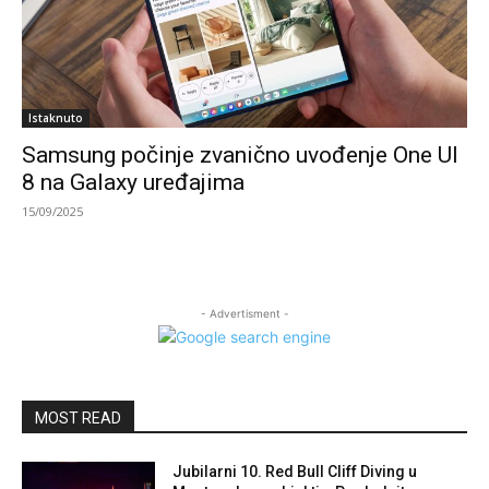
Istaknuto
Samsung počinje zvanično uvođenje One UI
8 na Galaxy uređajima
15/09/2025
- Advertisment -
MOST READ
Jubilarni 10. Red Bull Cliff Diving u