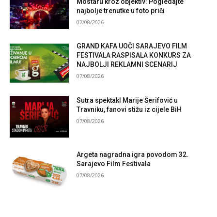
Mostaru kroz objektiv: Pogledajte
najbolje trenutke u foto priči
07/08/2026
GRAND KAFA UOČI SARAJEVO FILM
FESTIVALA RASPISALA KONKURS ZA
NAJBOLJI REKLAMNI SCENARIJ
07/08/2026
Sutra spektakl Marije Šerifović u
Travniku, fanovi stižu iz cijele BiH
07/08/2026
Argeta nagradna igra povodom 32.
Sarajevo Film Festivala
07/08/2026