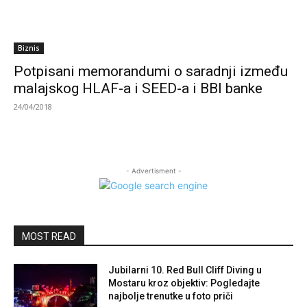
Biznis
Potpisani memorandumi o saradnji između
malajskog HLAF-a i SEED-a i BBI banke
24/04/2018
- Advertisment -
MOST READ
Jubilarni 10. Red Bull Cliff Diving u
Mostaru kroz objektiv: Pogledajte
najbolje trenutke u foto priči