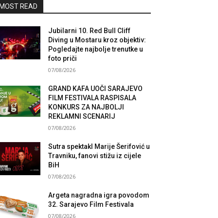
MOST READ
Jubilarni 10. Red Bull Cliff
Diving u Mostaru kroz objektiv:
Pogledajte najbolje trenutke u
foto priči
07/08/2026
GRAND KAFA UOČI SARAJEVO
FILM FESTIVALA RASPISALA
KONKURS ZA NAJBOLJI
REKLAMNI SCENARIJ
07/08/2026
Sutra spektakl Marije Šerifović u
Travniku, fanovi stižu iz cijele
BiH
07/08/2026
Argeta nagradna igra povodom
32. Sarajevo Film Festivala
07/08/2026