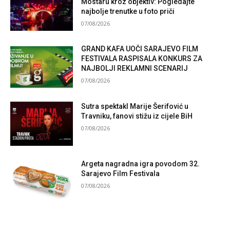
Mostaru kroz objektiv: Pogledajte
najbolje trenutke u foto priči
07/08/2026
GRAND KAFA UOČI SARAJEVO FILM
FESTIVALA RASPISALA KONKURS ZA
NAJBOLJI REKLAMNI SCENARIJ
07/08/2026
Sutra spektakl Marije Šerifović u
Travniku, fanovi stižu iz cijele BiH
07/08/2026
Argeta nagradna igra povodom 32.
Sarajevo Film Festivala
07/08/2026