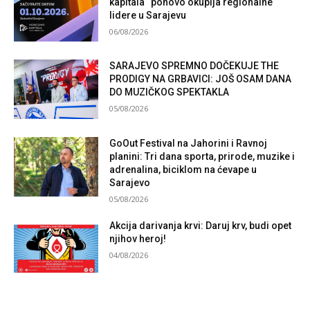
kapitala“ ponovo okuplja regionalne
lidere u Sarajevu
06/08/2026
SARAJEVO SPREMNO DOČEKUJE THE
PRODIGY NA GRBAVICI: JOŠ OSAM DANA
DO MUZIČKOG SPEKTAKLA
05/08/2026
GoOut Festival na Jahorini i Ravnoj
planini: Tri dana sporta, prirode, muzike i
adrenalina, biciklom na ćevape u
Sarajevo
05/08/2026
Akcija darivanja krvi: Daruj krv, budi opet
njihov heroj!
04/08/2026