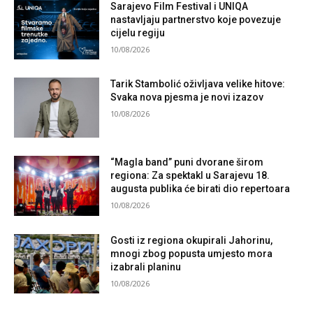
Sarajevo Film Festival i UNIQA
nastavljaju partnerstvo koje povezuje
cijelu regiju
10/08/2026
Tarik Stambolić oživljava velike hitove:
Svaka nova pjesma je novi izazov
10/08/2026
“Magla band” puni dvorane širom
regiona: Za spektakl u Sarajevu 18.
augusta publika će birati dio repertoara
10/08/2026
Gosti iz regiona okupirali Jahorinu,
mnogi zbog popusta umjesto mora
izabrali planinu
10/08/2026