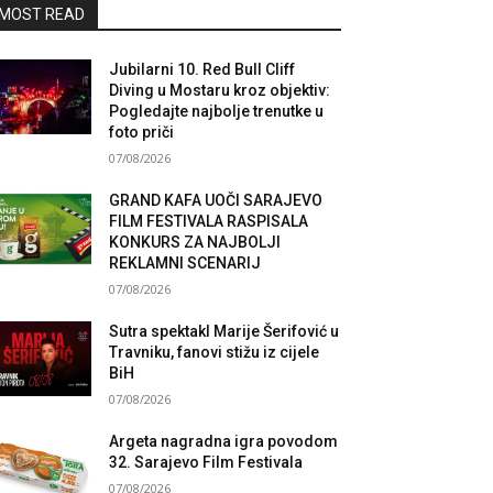
MOST READ
Jubilarni 10. Red Bull Cliff
Diving u Mostaru kroz objektiv:
Pogledajte najbolje trenutke u
foto priči
07/08/2026
GRAND KAFA UOČI SARAJEVO
FILM FESTIVALA RASPISALA
KONKURS ZA NAJBOLJI
REKLAMNI SCENARIJ
07/08/2026
Sutra spektakl Marije Šerifović u
Travniku, fanovi stižu iz cijele
BiH
07/08/2026
Argeta nagradna igra povodom
32. Sarajevo Film Festivala
07/08/2026